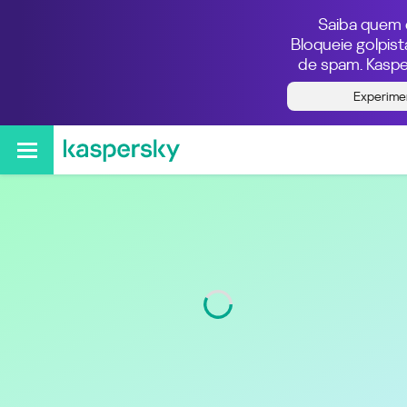
Saiba quem e
Bloqueie golpis
de spam. Kaspe
Quem ligou do número
Experime
526863218836
Região
Baja California
Código
686