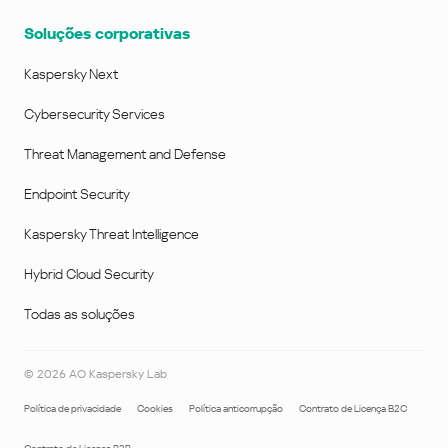
Soluções corporativas
Kaspersky Next
Cybersecurity Services
Threat Management and Defense
Endpoint Security
Kaspersky Threat Intelligence
Hybrid Cloud Security
Todas as soluções
©
2026
AO Kaspersky Lab
Política de privacidade
Cookies
Política anticorrupção
Contrato de Licença B2C