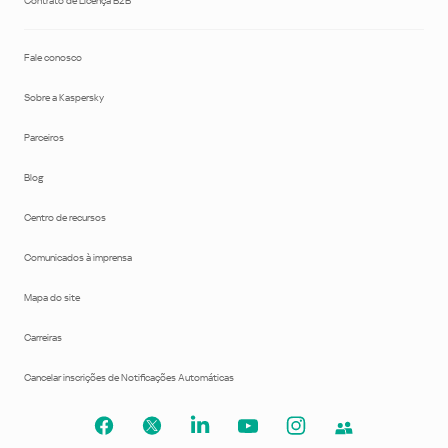
Contrato de Licença B2B
Fale conosco
Sobre a Kaspersky
Parceiros
Blog
Centro de recursos
Comunicados à imprensa
Mapa do site
Carreiras
Cancelar inscrições de Notificações Automáticas