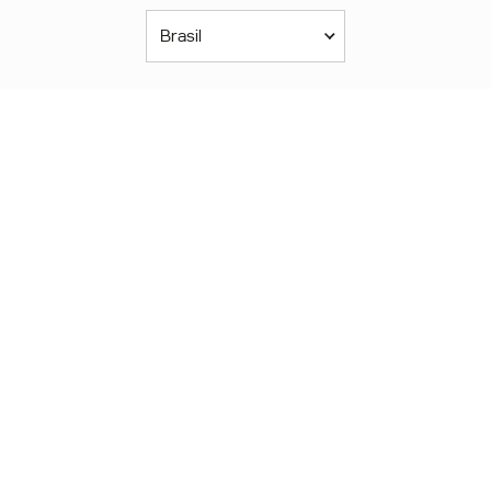
Brasil
Américas
América Latina
Brasil
United States
Canada - English
Canada - Français
África
Afrique Francophone
Maroc
South Africa