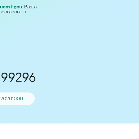
uem ligou
. Basta
Para todos os demais
operadora, a
países
Site global
199296
120201000