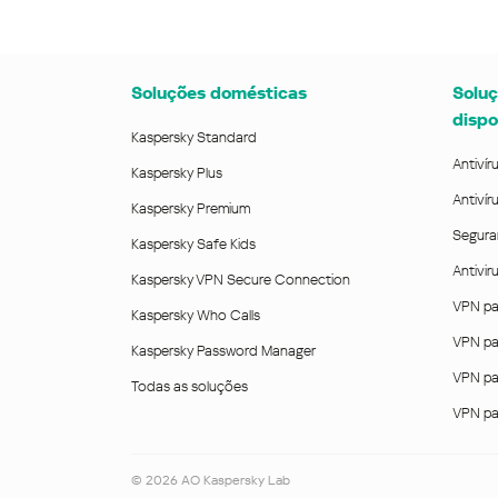
Soluções domésticas
Soluç
dispo
Kaspersky Standard
Antivír
Kaspersky Plus
Antivír
Kaspersky Premium
Segura
Kaspersky Safe Kids
Antivi
Kaspersky VPN Secure Connection
VPN pa
Kaspersky Who Calls
VPN pa
Kaspersky Password Manager
VPN pa
Todas as soluções
VPN pa
©
2026
AO Kaspersky Lab