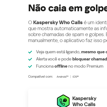
Não caia em golp
O
Kaspersky Who Calls
é um ident
que mostra automaticamente as inf
sobre chamadas de spam e golpes. E
manualmente, o aplicativo faz isso p
Veja quem está ligando,
mesmo que o
Alerta você e pode
bloquear chamad
Funciona
offline
no modo
Premium
Compatível com:
Android™
iOS®
Kaspersky
Who Calls