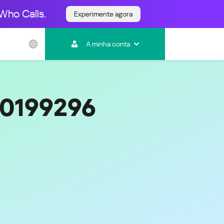
Who Calls.
Experimente agora
Ásia e Pacífico
A minha conta
Australia
India
Indonesia (Bahasa)
Malaysia - English
20199296
Malaysia - Bahasa Melayu
New Zealand
Việt Nam
ไทย (Thailand)
한국 (Korea)
中国 (China)
香港特別行政區 (Hong Kong SAR)
台灣 (Taiwan)
日本語 (Japan)