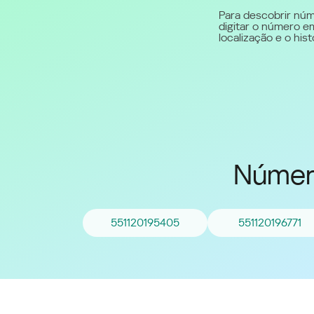
Para descobrir núm
digitar o número em
Middle East (English)
localização e o hi
الشرق الأوسط (Arabic)
Númer
551120195405
551120196771