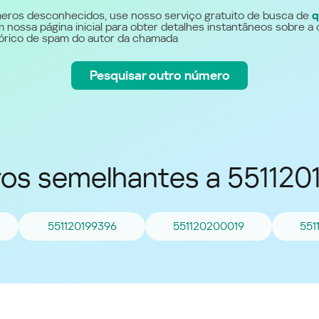
Україна (Ukraine)
eros desconhecidos, use nosso serviço gratuito de busca de
q
 nossa página inicial para obter detalhes instantâneos sobre a 
stórico de spam do autor da chamada
Pesquisar outro número
os semelhantes a 551120
551120199396
551120200019
551