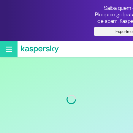
Saiba quem e
Bloqueie golpis
de spam. Kaspe
Quem ligou do número
Experime
551120252845
Região
São Paulo - SP
Código
11