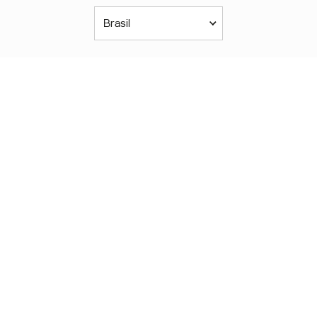
Brasil
Américas
América Latina
Brasil
United States
Canada - English
Canada - Français
África
Afrique Francophone
Maroc
South Africa