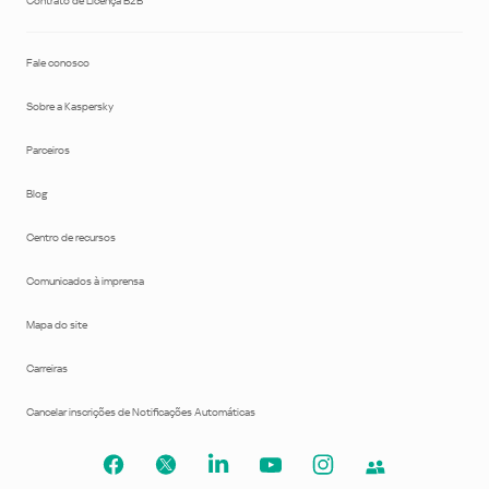
Contrato de Licença B2B
Fale conosco
Sobre a Kaspersky
Parceiros
Blog
Centro de recursos
Comunicados à imprensa
Mapa do site
Carreiras
Cancelar inscrições de Notificações Automáticas