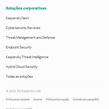
Soluções corporativas
Kaspersky Next
Cybersecurity Services
Threat Management and Defense
Endpoint Security
Kaspersky Threat Intelligence
Hybrid Cloud Security
Todas as soluções
©
2026
AO Kaspersky Lab
Política de privacidade
Cookies
Política anticorrupção
Contrato de Licença B2C