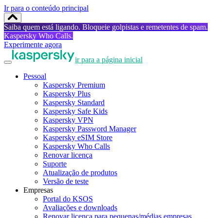
Ir para o conteúdo principal
Saiba quem está ligando. Bloqueie golpistas e remetentes de spam.
Kaspersky Who Calls.
Experimente agora
ir para a página inicial
Pessoal
Kaspersky Premium
Kaspersky Plus
Kaspersky Standard
Kaspersky Safe Kids
Kaspersky VPN
Kaspersky Password Manager
Kaspersky eSIM Store
Kaspersky Who Calls
Renovar licença
Suporte
Atualização de produtos
Versão de teste
Empresas
Portal do KSOS
Avaliações e downloads
Renovar licença para pequenas/médias empresas