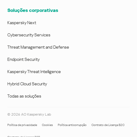
Soluções corporativas
Kaspersky Next
Cybersecurity Services
Threat Management and Defense
Endpoint Security
Kaspersky Threat Intelligence
Hybrid Cloud Security
Todas as soluções
©
2026
AO Kaspersky Lab
Política de privacidade
Cookies
Política anticorrupção
Contrato de Licença B2C