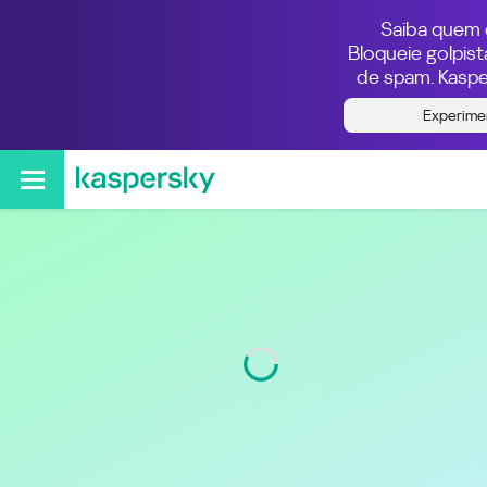
Saiba quem e
Bloqueie golpis
de spam. Kaspe
Quem ligou do número
Experime
011912777788
Região
São Paulo
Código
11