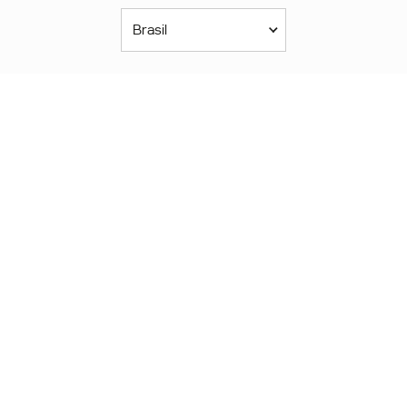
Brasil
Américas
América Latina
Brasil
United States
Canada - English
Canada - Français
África
Afrique Francophone
Maroc
South Africa