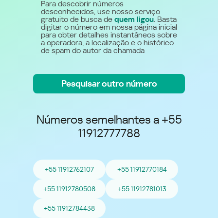
Para descobrir números
desconhecidos, use nosso serviço
gratuito de busca de
quem ligou
. Basta
digitar o número em nossa página inicial
para obter detalhes instantâneos sobre
a operadora, a localização e o histórico
de spam do autor da chamada
Pesquisar outro número
Números semelhantes a +55
11912777788
+55 11912762107
+55 11912770184
+55 11912780508
+55 11912781013
+55 11912784438