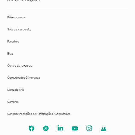
Contrato de Licença B2B
Fale conosco
Sobre a Kaspersky
Parceiros
Blog
Centro de recursos
Comunicados à imprensa
Mapa do site
Carreiras
Cancelar inscrições de Notificações Automáticas