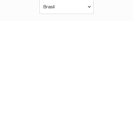
Brasil
Américas
América Latina
Brasil
United States
Canada - English
Canada - Français
África
Afrique Francophone
Maroc
South Africa