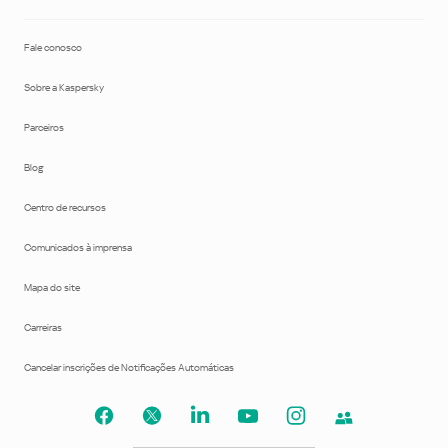
Contrato de Licença B2B
Fale conosco
Sobre a Kaspersky
Parceiros
Blog
Centro de recursos
Comunicados à imprensa
Mapa do site
Carreiras
Cancelar inscrições de Notificações Automáticas