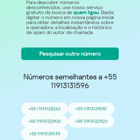
Para descobrir números
desconhecidos, use nosso serviço
gratuito de busca de
quem ligou
. Basta
digitar o número em nossa página inicial
para obter detalhes instantâneos sobre
a operadora, a localização e o histórico
de spam do autor da chamada
Pesquisar outro número
Números semelhantes a +55
11913131596
+55 11913128262
+55 11913129051
+55 11913132900
+55 11913132920
+55 11913135139