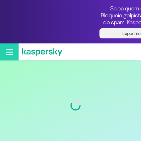
Saiba quem e
Bloqueie golpis
de spam. Kaspe
Quem ligou do número
Experime
011913131596
Região
São Paulo
Código
11