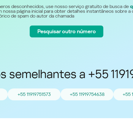
Україна (Ukraine)
eros desconhecidos, use nosso serviço gratuito de busca de
q
 nossa página inicial para obter detalhes instantâneos sobre a 
stórico de spam do autor da chamada
Pesquisar outro número
 semelhantes a +55 119
+55 11919751573
+55 11919754638
+55 