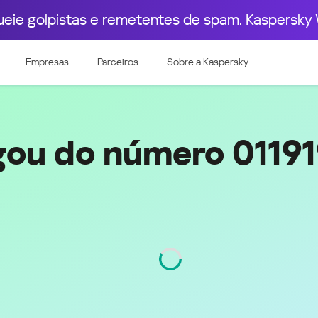
ueie golpistas e remetentes de spam. Kaspersky 
pa Ocidental
Leste Europeu
+55 (11) 91975-1208
Empresas
Parceiros
Sobre a Kaspersky
e & Luxembourg
Česká republika
k
Magyarország
land & Schweiz
Polska
România
gou do número 0119
Srbija
Svizzera
Türkiye
nd
Ελλάδα (Greece)
България (Bulgaria)
ich
Қазақстан - Русский (Kazakhstan -
Russian)
Região
São Paulo
Código
11
Қазақстан - Қазақша (Kazakhstan -
Kazakh)
Россия и Белару́сь (Russia &
Kingdom
Belarus)