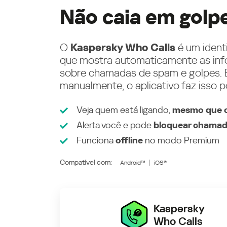
Não caia em golp
O
Kaspersky Who Calls
é um ident
que mostra automaticamente as inf
sobre chamadas de spam e golpes. E
manualmente, o aplicativo faz isso p
Veja quem está ligando,
mesmo que o
Alerta você e pode
bloquear chamad
Funciona
offline
no modo
Premium
Compatível com:
Android™
iOS®
Kaspersky
Who Calls