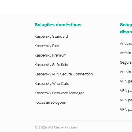
Soluções domésticas
Soluç
dispo
Kaspersky Standard
Antivír
Kaspersky Plus
Antivír
Kaspersky Premium
Segura
Kaspersky Safe Kids
Antivi
Kaspersky VPN Secure Connection
VPN pa
Kaspersky Who Calls
VPN pa
Kaspersky Password Manager
VPN pa
Todas as soluções
VPN pa
©
2026
AO Kaspersky Lab