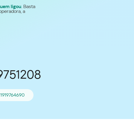
uem ligou
. Basta
Para todos os demais
operadora, a
países
Site global
19751208
11919764690