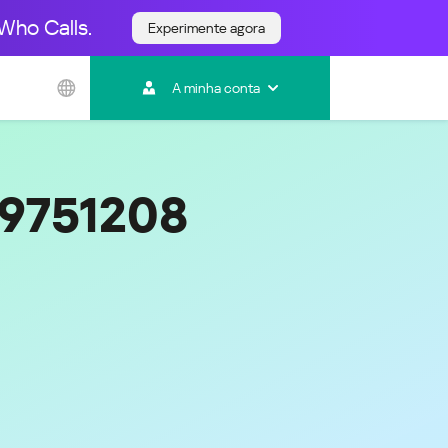
Who Calls.
Experimente agora
Ásia e Pacífico
A minha conta
Australia
India
Indonesia (Bahasa)
Malaysia - English
19751208
Malaysia - Bahasa Melayu
New Zealand
Việt Nam
ไทย (Thailand)
한국 (Korea)
中国 (China)
香港特別行政區 (Hong Kong SAR)
台灣 (Taiwan)
日本語 (Japan)