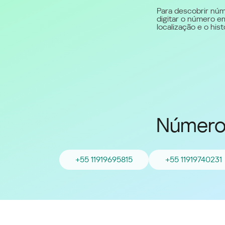
Para descobrir núm
digitar o número em
Middle East (English)
localização e o hi
الشرق الأوسط (Arabic)
Números
+55 11919695815
+55 11919740231