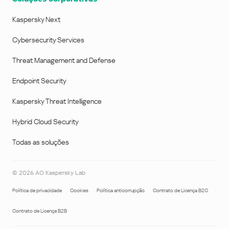
Kaspersky Next
Cybersecurity Services
Threat Management and Defense
Endpoint Security
Kaspersky Threat Intelligence
Hybrid Cloud Security
Todas as soluções
©
2026
AO Kaspersky Lab
Política de privacidade
Cookies
Política anticorrupção
Contrato de Licença B2C
Contrato de Licença B2B