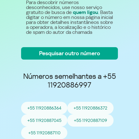
Para descobrir números
desconhecidos, use nosso serviço
gratuito de busca de
quem ligou
. Basta
digitar o número em nossa página inicial
para obter detalhes instantâneos sobre
a operadora, a localização e o histórico
de spam do autor da chamada
Pesquisar outro número
Números semelhantes a +55
11920886997
+55 11920886364
+55 11920886372
+55 11920887045
+55 11920887109
+55 11920887110