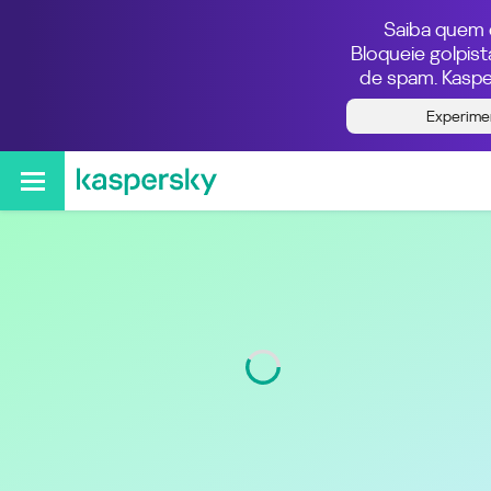
Saiba quem e
Bloqueie golpis
de spam. Kaspe
Quem ligou do número
Experime
011920886997
Região
São Paulo
Código
11