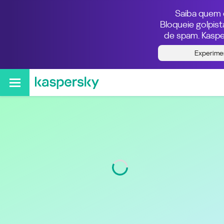
Saiba quem e
Bloqueie golpis
de spam. Kaspe
Quem ligou do número
Experime
011932258656
Região
São Paulo
Código
11