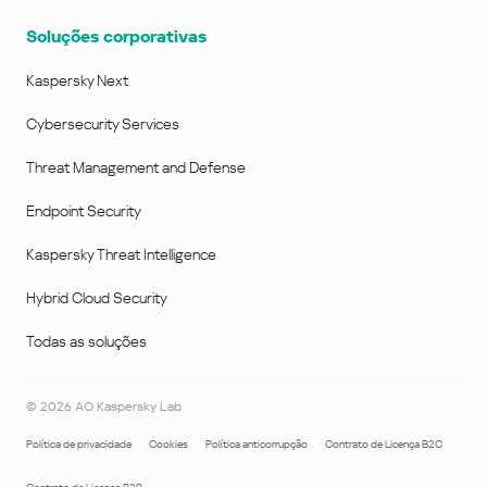
Soluções corporativas
Kaspersky Next
Cybersecurity Services
Threat Management and Defense
Endpoint Security
Kaspersky Threat Intelligence
Hybrid Cloud Security
Todas as soluções
©
2026
AO Kaspersky Lab
Política de privacidade
Cookies
Política anticorrupção
Contrato de Licença B2C