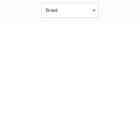
Brasil
Américas
América Latina
Brasil
United States
Canada - English
Canada - Français
África
Afrique Francophone
Maroc
South Africa