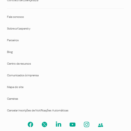
Contrato de Licença B2B
Fale conosco
Sobre a Kaspersky
Parceiros
Blog
Centro de recursos
Comunicados à imprensa
Mapa do site
Carreiras
Cancelar inscrições de Notificações Automáticas