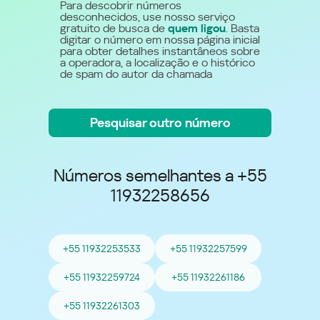
Para descobrir números
desconhecidos, use nosso serviço
gratuito de busca de
quem ligou
. Basta
digitar o número em nossa página inicial
para obter detalhes instantâneos sobre
a operadora, a localização e o histórico
de spam do autor da chamada
Pesquisar outro número
Números semelhantes a +55
11932258656
+55 11932253533
+55 11932257599
+55 11932259724
+55 11932261186
+55 11932261303