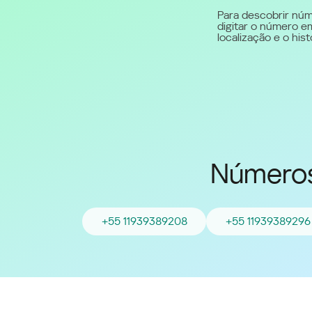
Para descobrir núm
digitar o número em
Middle East (English)
localização e o hi
الشرق الأوسط (Arabic)
Números
+55 11939389208
+55 11939389296