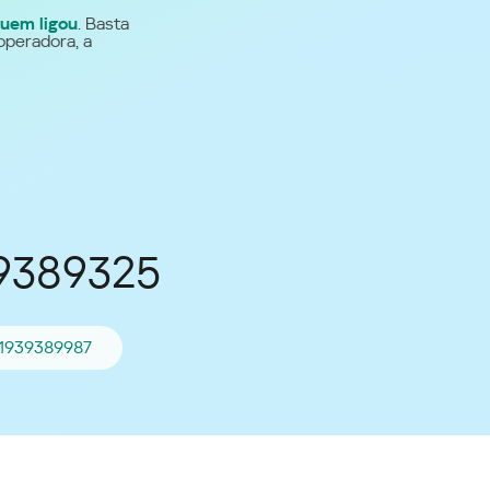
uem ligou
. Basta
Para todos os demais
operadora, a
países
Site global
39389325
11939389987