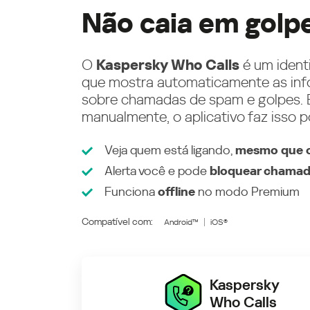
Não caia em golp
O
Kaspersky Who Calls
é um ident
que mostra automaticamente as inf
sobre chamadas de spam e golpes. E
manualmente, o aplicativo faz isso p
Veja quem está ligando,
mesmo que o
Alerta você e pode
bloquear chamad
Funciona
offline
no modo
Premium
Compatível com:
Android™
iOS®
Kaspersky
Who Calls