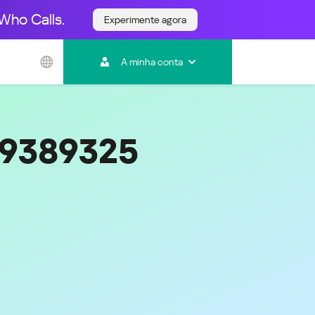
Who Calls.
Experimente agora
Ásia e Pacífico
A minha conta
Australia
India
Indonesia (Bahasa)
Malaysia - English
39389325
Malaysia - Bahasa Melayu
New Zealand
Việt Nam
ไทย (Thailand)
한국 (Korea)
中国 (China)
香港特別行政區 (Hong Kong SAR)
台灣 (Taiwan)
日本語 (Japan)