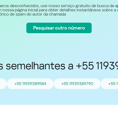
Україна (Ukraine)
eros desconhecidos, use nosso serviço gratuito de busca de
q
 nossa página inicial para obter detalhes instantâneos sobre a 
stórico de spam do autor da chamada
Pesquisar outro número
 semelhantes a +55 119
+55 11939389584
+55 11939389790
+55 