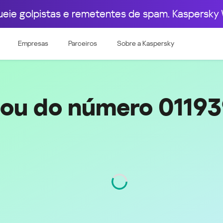
ueie golpistas e remetentes de spam. Kaspersky 
pa Ocidental
Leste Europeu
+55 (11) 93938-9325
Empresas
Parceiros
Sobre a Kaspersky
e & Luxembourg
Česká republika
k
Magyarország
land & Schweiz
Polska
România
gou do número 0119
Srbija
Svizzera
Türkiye
nd
Ελλάδα (Greece)
България (Bulgaria)
ich
Қазақстан - Русский (Kazakhstan -
Russian)
Região
São Paulo
Código
11
Қазақстан - Қазақша (Kazakhstan -
Kazakh)
Россия и Белару́сь (Russia &
Kingdom
Belarus)