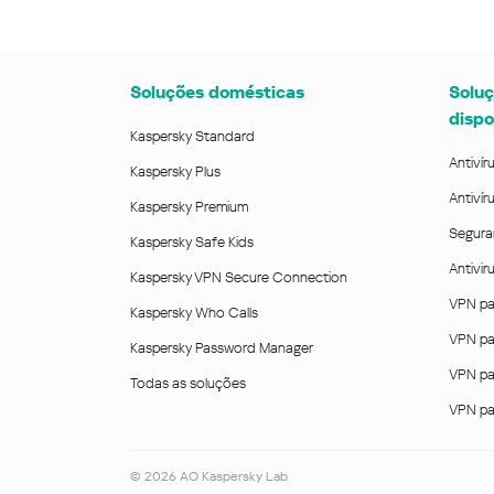
Soluções domésticas
Soluç
dispo
Kaspersky Standard
Antivír
Kaspersky Plus
Antivír
Kaspersky Premium
Segura
Kaspersky Safe Kids
Antivi
Kaspersky VPN Secure Connection
VPN pa
Kaspersky Who Calls
VPN pa
Kaspersky Password Manager
VPN pa
Todas as soluções
VPN pa
©
2026
AO Kaspersky Lab