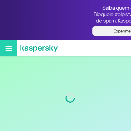
Saiba quem e
Bloqueie golpis
de spam. Kaspe
Quem ligou do número
Experime
011939597074
Região
São Paulo
Código
11