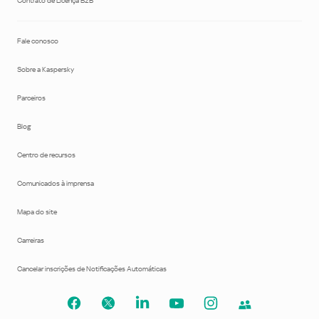
Contrato de Licença B2B
Fale conosco
Sobre a Kaspersky
Parceiros
Blog
Centro de recursos
Comunicados à imprensa
Mapa do site
Carreiras
Cancelar inscrições de Notificações Automáticas