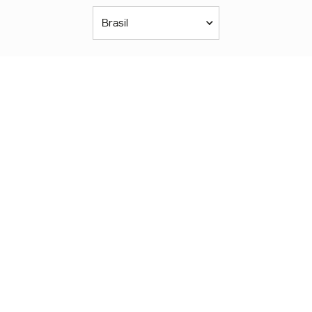
Brasil
Américas
América Latina
Brasil
United States
Canada - English
Canada - Français
África
Afrique Francophone
Maroc
South Africa