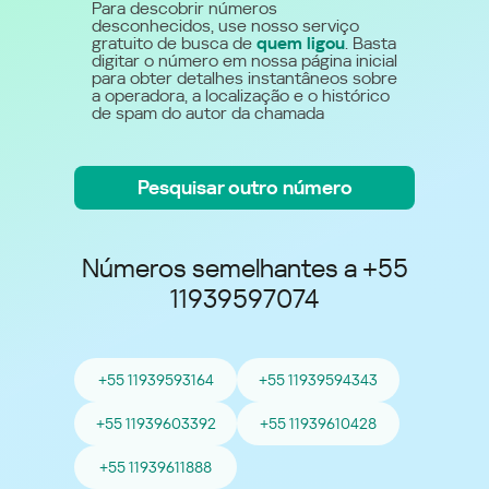
Para descobrir números
desconhecidos, use nosso serviço
gratuito de busca de
quem ligou
. Basta
digitar o número em nossa página inicial
para obter detalhes instantâneos sobre
a operadora, a localização e o histórico
de spam do autor da chamada
Pesquisar outro número
Números semelhantes a +55
11939597074
+55 11939593164
+55 11939594343
+55 11939603392
+55 11939610428
+55 11939611888