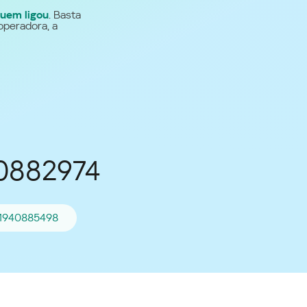
uem ligou
. Basta
Para todos os demais
operadora, a
países
Site global
40882974
11940885498