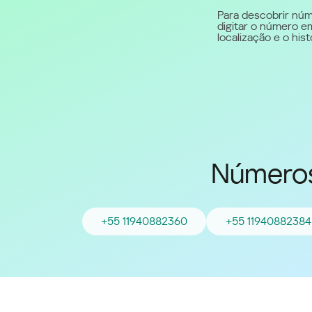
Para descobrir núm
digitar o número em
Middle East (English)
localização e o hi
الشرق الأوسط (Arabic)
Números
+55 11940882360
+55 11940882384