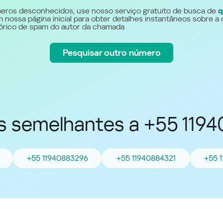
Україна (Ukraine)
eros desconhecidos, use nosso serviço gratuito de busca de
q
 nossa página inicial para obter detalhes instantâneos sobre a 
stórico de spam do autor da chamada
Pesquisar outro número
 semelhantes a +55 119
+55 11940883296
+55 11940884321
+55 