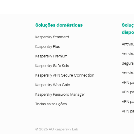
Soluções domésticas
Soluç
dispo
Kaspersky Standard
Antivír
Kaspersky Plus
Antivír
Kaspersky Premium
Segura
Kaspersky Safe Kids
Antivi
Kaspersky VPN Secure Connection
VPN pa
Kaspersky Who Calls
VPN pa
Kaspersky Password Manager
VPN pa
Todas as soluções
VPN pa
©
2026
AO Kaspersky Lab