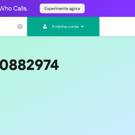
Who Calls.
Experimente agora
Ásia e Pacífico
A minha conta
Australia
India
Indonesia (Bahasa)
Malaysia - English
40882974
Malaysia - Bahasa Melayu
New Zealand
Việt Nam
ไทย (Thailand)
한국 (Korea)
中国 (China)
香港特別行政區 (Hong Kong SAR)
台灣 (Taiwan)
日本語 (Japan)