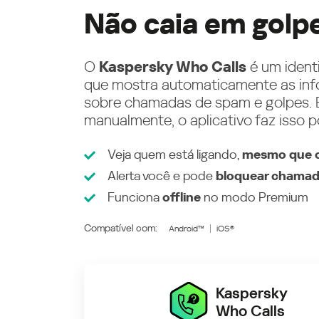
Não caia em golp
O
Kaspersky Who Calls
é um ident
que mostra automaticamente as inf
sobre chamadas de spam e golpes. E
manualmente, o aplicativo faz isso p
Veja quem está ligando,
mesmo que o
Alerta você e pode
bloquear chamad
Funciona
offline
no modo
Premium
Compatível com:
Android™
iOS®
Kaspersky
Who Calls