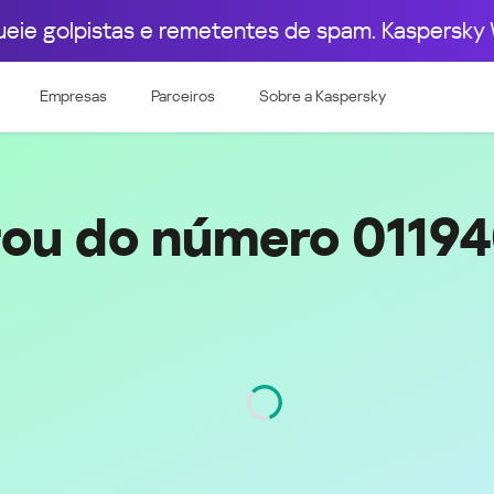
ueie golpistas e remetentes de spam. Kaspersky 
pa Ocidental
Leste Europeu
+55 (11) 94088-2974
Empresas
Parceiros
Sobre a Kaspersky
e & Luxembourg
Česká republika
k
Magyarország
land & Schweiz
Polska
România
gou do número 0119
Srbija
Svizzera
Türkiye
nd
Ελλάδα (Greece)
България (Bulgaria)
ich
Қазақстан - Русский (Kazakhstan -
Russian)
Região
São Paulo
Código
11
Қазақстан - Қазақша (Kazakhstan -
Kazakh)
Россия и Белару́сь (Russia &
Kingdom
Belarus)