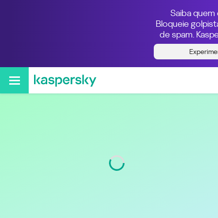
Saiba quem e
Bloqueie golpis
de spam. Kaspe
Quem ligou do número
Experime
011941632340
Região
São Paulo
Código
11