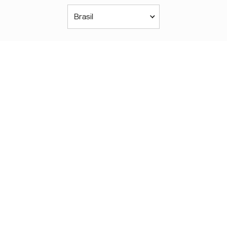
Brasil
Américas
América Latina
Brasil
United States
Canada - English
Canada - Français
África
Afrique Francophone
Maroc
South Africa