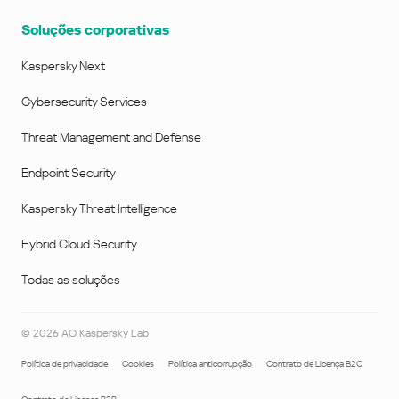
Soluções corporativas
Kaspersky Next
Cybersecurity Services
Threat Management and Defense
Endpoint Security
Kaspersky Threat Intelligence
Hybrid Cloud Security
Todas as soluções
©
2026
AO Kaspersky Lab
Política de privacidade
Cookies
Política anticorrupção
Contrato de Licença B2C