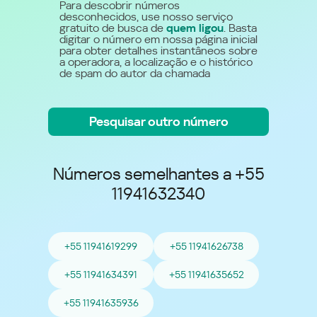
Para descobrir números
desconhecidos, use nosso serviço
gratuito de busca de
quem ligou
. Basta
digitar o número em nossa página inicial
para obter detalhes instantâneos sobre
a operadora, a localização e o histórico
de spam do autor da chamada
Pesquisar outro número
Números semelhantes a +55
11941632340
+55 11941619299
+55 11941626738
+55 11941634391
+55 11941635652
+55 11941635936