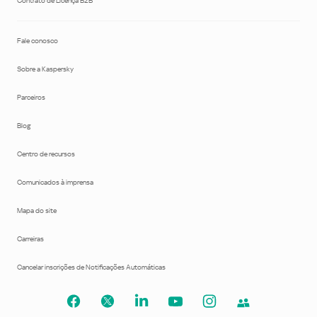
Contrato de Licença B2B
Fale conosco
Sobre a Kaspersky
Parceiros
Blog
Centro de recursos
Comunicados à imprensa
Mapa do site
Carreiras
Cancelar inscrições de Notificações Automáticas