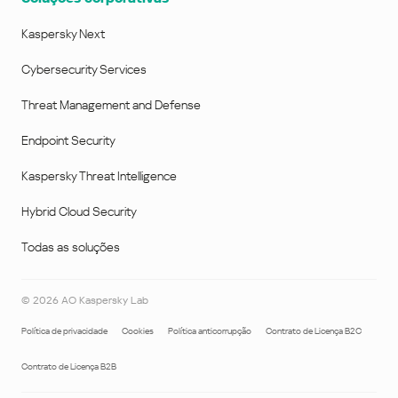
Kaspersky Next
Cybersecurity Services
Threat Management and Defense
Endpoint Security
Kaspersky Threat Intelligence
Hybrid Cloud Security
Todas as soluções
©
2026
AO Kaspersky Lab
Política de privacidade
Cookies
Política anticorrupção
Contrato de Licença B2C
Contrato de Licença B2B