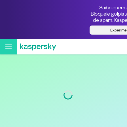
Saiba quem e
Bloqueie golpis
de spam. Kaspe
Quem ligou do número
Experime
011942474756
Região
São Paulo
Código
11