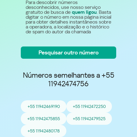
Para descobrir números
desconhecidos, use nosso serviço
gratuito de busca de
quem ligou
. Basta
digitar o número em nossa página inicial
para obter detalhes instantâneos sobre
a operadora, a localização e o histórico
de spam do autor da chamada
Pesquisar outro número
Números semelhantes a +55
11942474756
+55 11942469190
+55 11942472250
+55 11942475855
+55 11942479525
+55 11942480178