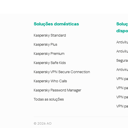
Soluções domésticas
Soluç
dispo
Kaspersky Standard
Antivír
Kaspersky Plus
Antivír
Kaspersky Premium
Segura
Kaspersky Safe Kids
Antivi
Kaspersky VPN Secure Connection
VPN pa
Kaspersky Who Calls
VPN pa
Kaspersky Password Manager
VPN pa
Todas as soluções
VPN pa
©
2026
AO