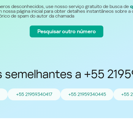
Україна (Ukraine)
eros desconhecidos, use nosso serviço gratuito de busca de
q
 nossa página inicial para obter detalhes instantâneos sobre a 
stórico de spam do autor da chamada
Pesquisar outro número
 semelhantes a +55 219
3
+55 21959340417
+55 21959340445
+55 