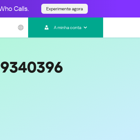
Who Calls.
Experimente agora
Ásia e Pacífico
A minha conta
Australia
India
Indonesia (Bahasa)
Malaysia - English
59340396
Malaysia - Bahasa Melayu
New Zealand
Việt Nam
ไทย (Thailand)
한국 (Korea)
中国 (China)
香港特別行政區 (Hong Kong SAR)
台灣 (Taiwan)
日本語 (Japan)