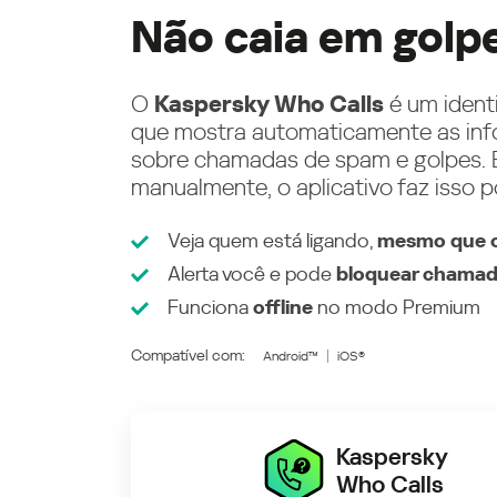
Não caia em golp
O
Kaspersky Who Calls
é um ident
que mostra automaticamente as inf
sobre chamadas de spam e golpes. E
manualmente, o aplicativo faz isso p
Veja quem está ligando,
mesmo que o
Alerta você e pode
bloquear chamad
Funciona
offline
no modo
Premium
Compatível com:
Android™
iOS®
Kaspersky
Who Calls