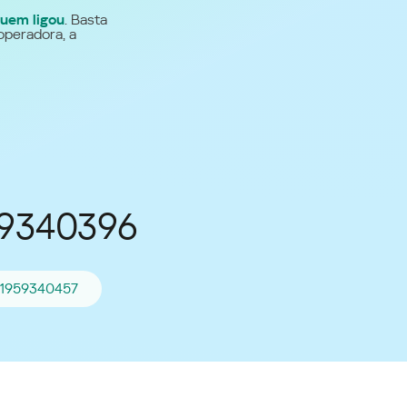
uem ligou
. Basta
Para todos os demais
operadora, a
países
Site global
59340396
21959340457