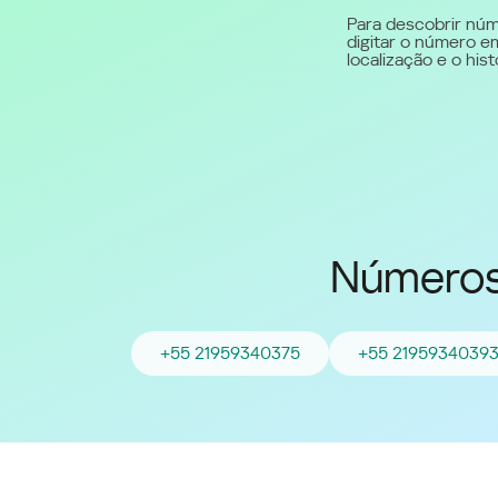
Para descobrir núm
digitar o número em
Middle East (English)
localização e o hi
الشرق الأوسط (Arabic)
Números
+55 21959340375
+55 2195934039