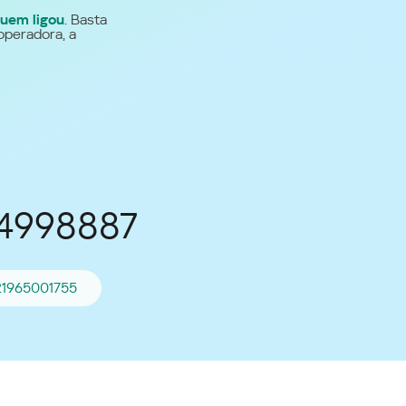
uem ligou
. Basta
Para todos os demais
operadora, a
países
Site global
64998887
21965001755