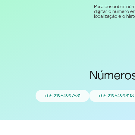
Para descobrir núm
digitar o número em
Middle East (English)
localização e o hi
الشرق الأوسط (Arabic)
Números
+55 21964997681
+55 21964998118