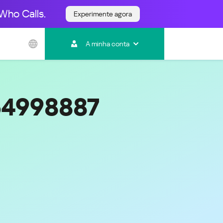
Who Calls.
Experimente agora
Ásia e Pacífico
A minha conta
Australia
India
Indonesia (Bahasa)
Malaysia - English
64998887
Malaysia - Bahasa Melayu
New Zealand
Việt Nam
ไทย (Thailand)
한국 (Korea)
中国 (China)
香港特別行政區 (Hong Kong SAR)
台灣 (Taiwan)
日本語 (Japan)