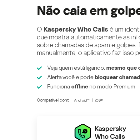
Não caia em golp
O
Kaspersky Who Calls
é um ident
que mostra automaticamente as inf
sobre chamadas de spam e golpes. E
manualmente, o aplicativo faz isso p
Veja quem está ligando,
mesmo que o
Alerta você e pode
bloquear chamad
Funciona
offline
no modo
Premium
Compatível com:
Android™
iOS®
Kaspersky
Who Calls