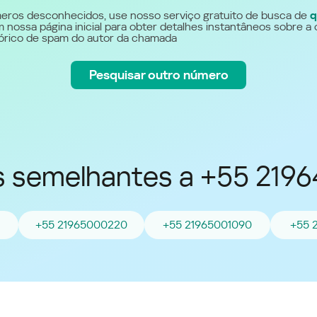
Україна (Ukraine)
eros desconhecidos, use nosso serviço gratuito de busca de
q
 nossa página inicial para obter detalhes instantâneos sobre a 
stórico de spam do autor da chamada
Pesquisar outro número
 semelhantes a +55 219
+55 21965000220
+55 21965001090
+55 