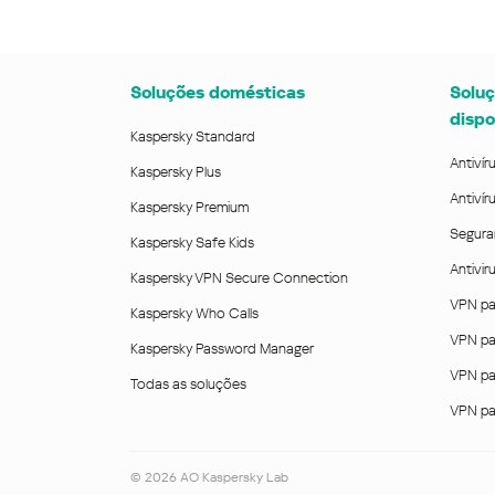
Soluções domésticas
Soluç
dispo
Kaspersky Standard
Antivír
Kaspersky Plus
Antivír
Kaspersky Premium
Segura
Kaspersky Safe Kids
Antivi
Kaspersky VPN Secure Connection
VPN pa
Kaspersky Who Calls
VPN pa
Kaspersky Password Manager
VPN pa
Todas as soluções
VPN pa
©
2026
AO Kaspersky Lab