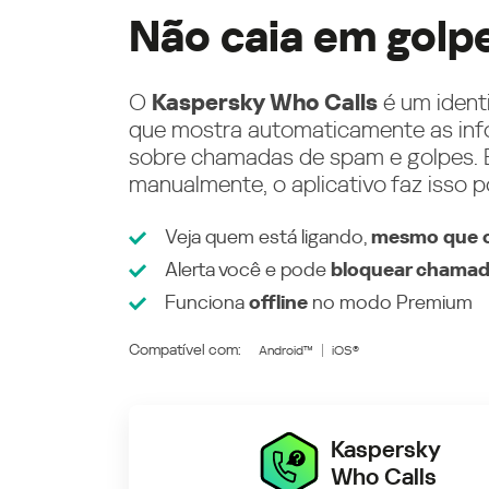
Não caia em golp
O
Kaspersky Who Calls
é um ident
que mostra automaticamente as inf
sobre chamadas de spam e golpes. E
manualmente, o aplicativo faz isso p
Veja quem está ligando,
mesmo que o
Alerta você e pode
bloquear chamad
Funciona
offline
no modo
Premium
Compatível com:
Android™
iOS®
Kaspersky
Who Calls