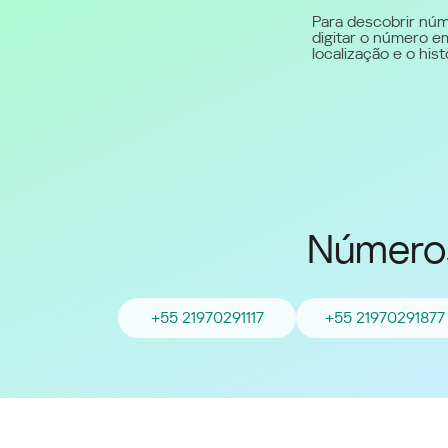
Para descobrir núm
digitar o número em
Middle East (English)
localização e o hi
الشرق الأوسط (Arabic)
Números
+55 21970291117
+55 21970291877