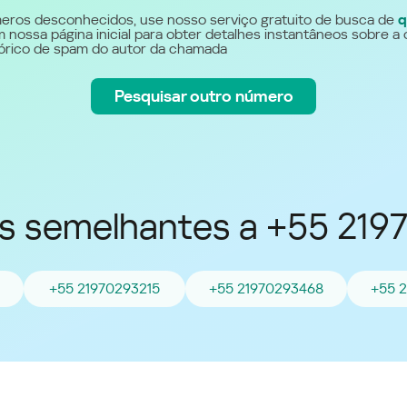
Україна (Ukraine)
eros desconhecidos, use nosso serviço gratuito de busca de
q
 nossa página inicial para obter detalhes instantâneos sobre a 
stórico de spam do autor da chamada
Pesquisar outro número
 semelhantes a +55 219
+55 21970293215
+55 21970293468
+55 