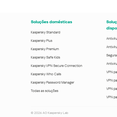
Soluções domésticas
Soluç
dispo
Kaspersky Standard
Antivír
Kaspersky Plus
Antivír
Kaspersky Premium
Segura
Kaspersky Safe Kids
Antivi
Kaspersky VPN Secure Connection
VPN pa
Kaspersky Who Calls
VPN pa
Kaspersky Password Manager
VPN pa
Todas as soluções
VPN pa
©
2026
AO Kaspersky Lab