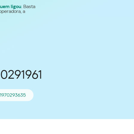
uem ligou
. Basta
Para todos os demais
operadora, a
países
Site global
70291961
21970293635