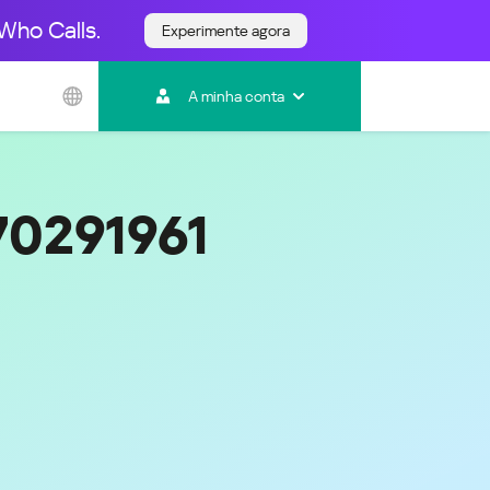
Who Calls.
Experimente agora
Ásia e Pacífico
A minha conta
Australia
India
Indonesia (Bahasa)
Malaysia - English
70291961
Malaysia - Bahasa Melayu
New Zealand
Việt Nam
ไทย (Thailand)
한국 (Korea)
中国 (China)
香港特別行政區 (Hong Kong SAR)
台灣 (Taiwan)
日本語 (Japan)