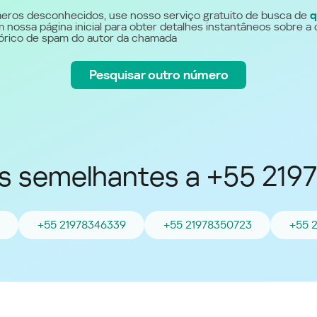
Україна (Ukraine)
eros desconhecidos, use nosso serviço gratuito de busca de
q
 nossa página inicial para obter detalhes instantâneos sobre a 
stórico de spam do autor da chamada
Pesquisar outro número
 semelhantes a +55 219
+55 21978346339
+55 21978350723
+55 