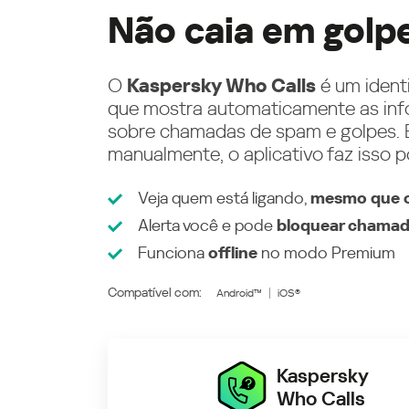
Não caia em golp
O
Kaspersky Who Calls
é um ident
que mostra automaticamente as inf
sobre chamadas de spam e golpes. E
manualmente, o aplicativo faz isso p
Veja quem está ligando,
mesmo que o
Alerta você e pode
bloquear chamad
Funciona
offline
no modo
Premium
Compatível com:
Android™
iOS®
Kaspersky
Who Calls