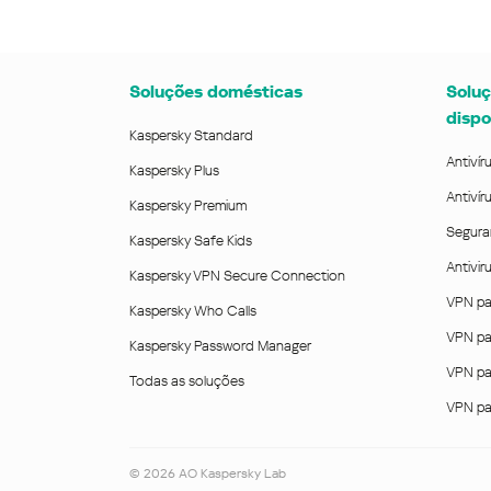
Soluções domésticas
Soluç
dispo
Kaspersky Standard
Antivír
Kaspersky Plus
Antivír
Kaspersky Premium
Segura
Kaspersky Safe Kids
Antivi
Kaspersky VPN Secure Connection
VPN pa
Kaspersky Who Calls
VPN pa
Kaspersky Password Manager
VPN pa
Todas as soluções
VPN pa
©
2026
AO Kaspersky Lab