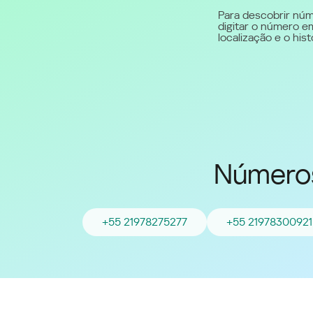
Para descobrir núm
digitar o número em
Middle East (English)
localização e o hi
الشرق الأوسط (Arabic)
Números
+55 21978275277
+55 21978300921