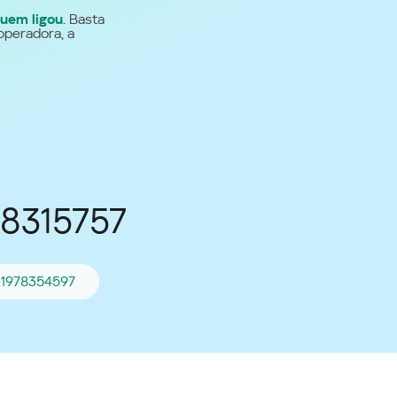
uem ligou
. Basta
Para todos os demais
operadora, a
países
Site global
78315757
21978354597