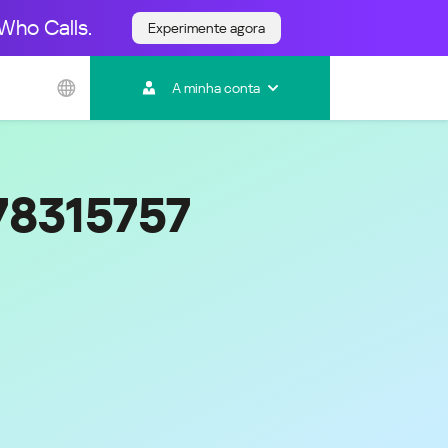
Who Calls.
Experimente agora
Ásia e Pacífico
A minha conta
Australia
India
Indonesia (Bahasa)
Malaysia - English
78315757
Malaysia - Bahasa Melayu
New Zealand
Việt Nam
ไทย (Thailand)
한국 (Korea)
中国 (China)
香港特別行政區 (Hong Kong SAR)
台灣 (Taiwan)
日本語 (Japan)