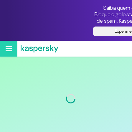
Saiba quem e
Bloqueie golpis
de spam. Kaspe
Quem ligou do número
Experime
021980609689
Região
Rio de Janeiro
Código
21