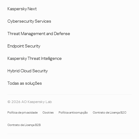
Kaspersky Next
Cybersecurity Services
Threat Management and Defense
Endpoint Security
Kaspersky Threat Intelligence
Hybrid Cloud Security
Todas as soluções
©
2026
AO Kaspersky Lab
Política de privacidade
Cookies
Política anticorrupção
Contrato de Licença B2C
Contrato de Licença B2B