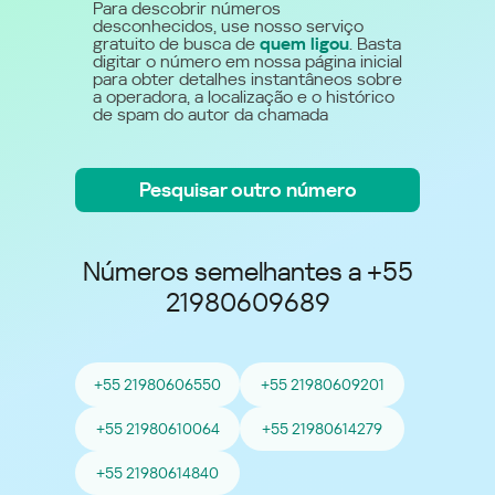
Para descobrir números
desconhecidos, use nosso serviço
gratuito de busca de
quem ligou
. Basta
digitar o número em nossa página inicial
para obter detalhes instantâneos sobre
a operadora, a localização e o histórico
de spam do autor da chamada
Pesquisar outro número
Números semelhantes a +55
21980609689
+55 21980606550
+55 21980609201
+55 21980610064
+55 21980614279
+55 21980614840