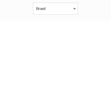
Brasil
Américas
América Latina
Brasil
United States
Canada - English
Canada - Français
África
Afrique Francophone
Maroc
South Africa