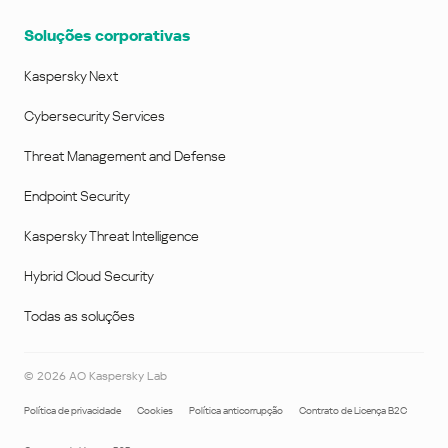
Soluções corporativas
Kaspersky Next
Cybersecurity Services
Threat Management and Defense
Endpoint Security
Kaspersky Threat Intelligence
Hybrid Cloud Security
Todas as soluções
©
2026
AO Kaspersky Lab
Política de privacidade
Cookies
Política anticorrupção
Contrato de Licença B2C