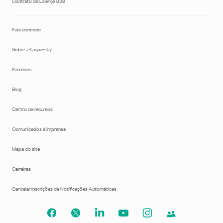
Contrato de Licença B2B
Fale conosco
Sobre a Kaspersky
Parceiros
Blog
Centro de recursos
Comunicados à imprensa
Mapa do site
Carreiras
Cancelar inscrições de Notificações Automáticas