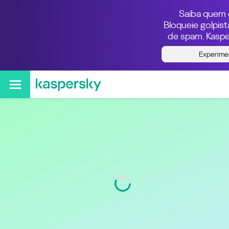
Saiba quem e
Bloqueie golpis
de spam. Kaspe
Quem ligou do número
Experime
021982173680
Região
Rio de Janeiro
Código
21