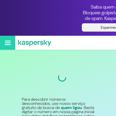
Saiba quem e
Bloqueie golpis
de spam. Kaspe
Quem ligou do número
Experime
5530028800
Código
3002
Para descobrir números
desconhecidos, use nosso serviço
gratuito de busca de
quem ligou
. Basta
digitar o número em nossa página inicial
para obter detalhes instantâneos sobre