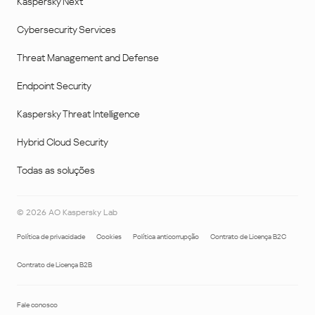
Kaspersky Next
Cybersecurity Services
Threat Management and Defense
Endpoint Security
Kaspersky Threat Intelligence
Hybrid Cloud Security
Todas as soluções
©
2026
AO Kaspersky Lab
Política de privacidade
Cookies
Política anticorrupção
Contrato de Licença B2C
Contrato de Licença B2B
Fale conosco