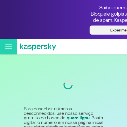
Saiba quem e
Bloqueie golpis
de spam. Kaspe
Quem ligou do número
Experime
5530035034
Código
3003
Para descobrir números
desconhecidos, use nosso serviço
gratuito de busca de
quem ligou
. Basta
digitar o número em nossa página inicial
para obter detalhes instantâneos sobre