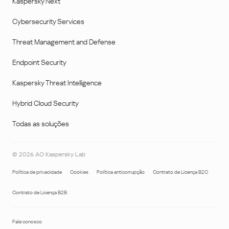
Kaspersky Next
Cybersecurity Services
Threat Management and Defense
Endpoint Security
Kaspersky Threat Intelligence
Hybrid Cloud Security
Todas as soluções
©
2026
AO Kaspersky Lab
Política de privacidade
Cookies
Política anticorrupção
Contrato de Licença B2C
Contrato de Licença B2B
Fale conosco