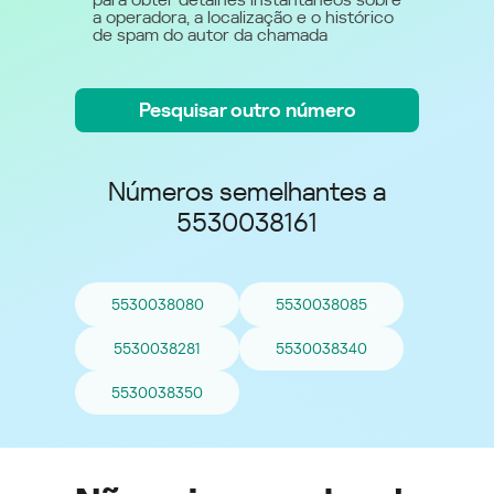
a operadora, a localização e o histórico
de spam do autor da chamada
Pesquisar outro número
Números semelhantes a
5530038161
5530038080
5530038085
5530038281
5530038340
5530038350