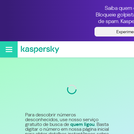
Saiba quem e
Bloqueie golpis
de spam. Kaspe
Quem ligou do número
Experime
5530038161
Código
3003
Para descobrir números
desconhecidos, use nosso serviço
gratuito de busca de
quem ligou
. Basta
digitar o número em nossa página inicial
para obter detalhes instantâneos sobre