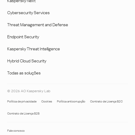
Kaspersky Next
Cybersecurity Services
Threat Management and Defense
Endpoint Security
Kaspersky Threat Intelligence
Hybrid Cloud Security
Todas as soluções
©
2026
AO Kaspersky Lab
Política de privacidade
Cookies
Política anticorrupção
Contrato de Licença B2C
Contrato de Licença B2B
Fale conosco