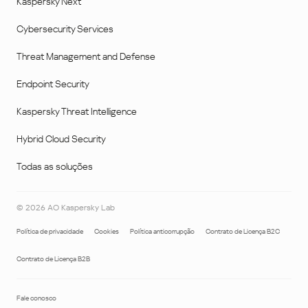
Kaspersky Next
Cybersecurity Services
Threat Management and Defense
Endpoint Security
Kaspersky Threat Intelligence
Hybrid Cloud Security
Todas as soluções
©
2026
AO Kaspersky Lab
Política de privacidade
Cookies
Política anticorrupção
Contrato de Licença B2C
Contrato de Licença B2B
Fale conosco