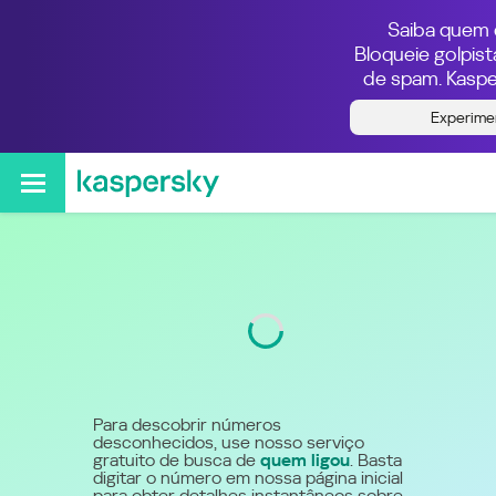
Saiba quem e
Bloqueie golpis
de spam. Kaspe
Quem ligou do número
Experime
5540001122
Código
4000
Para descobrir números
desconhecidos, use nosso serviço
gratuito de busca de
quem ligou
. Basta
digitar o número em nossa página inicial
para obter detalhes instantâneos sobre