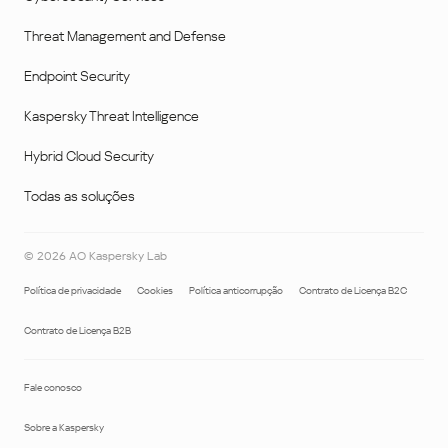
Threat Management and Defense
Endpoint Security
Kaspersky Threat Intelligence
Hybrid Cloud Security
Todas as soluções
©
2026
AO Kaspersky Lab
Política de privacidade
Cookies
Política anticorrupção
Contrato de Licença B2C
Contrato de Licença B2B
Fale conosco
Sobre a Kaspersky