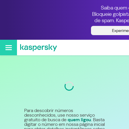
Saiba quem e
Bloqueie golpis
de spam. Kaspe
Quem ligou do número
Experime
5540048282
Código
4004
Para descobrir números
desconhecidos, use nosso serviço
gratuito de busca de
quem ligou
. Basta
digitar o número em nossa página inicial
para obter detalhes instantâneos sobre