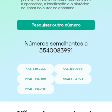
a operadora, a localização e o histórico
de spam do autor da chamada
Pesquisar outro número
Números semelhantes a
5540083991
5540083366
5540083888
5540084088
5540084150
5540084200