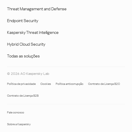
Threat Management and Defense
Endpoint Security
Kaspersky Threat Intelligence
Hybrid Cloud Security
Todas as soluções
©
2026
AO Kaspersky Lab
Política de privacidade
Cookies
Política anticorrupção
Contrato de Licença B2C
Contrato de Licença B2B
Fale conosco
Sobre a Kaspersky