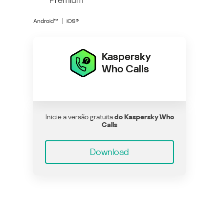
Android™
iOS®
Kaspersky
Who Calls
Inicie a versão gratuita
do Kaspersky Who
Calls
Download