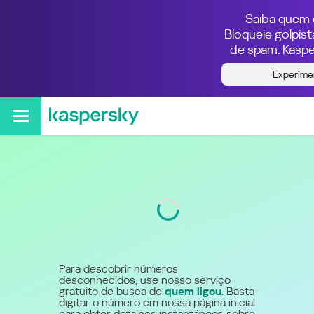
Saiba quem e
Bloqueie golpis
de spam. Kaspe
Quem ligou do número
Experime
5540083991
Código
4008
Para descobrir números
desconhecidos, use nosso serviço
gratuito de busca de
quem ligou
. Basta
digitar o número em nossa página inicial
para obter detalhes instantâneos sobre