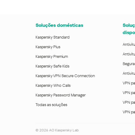
Soluções domésticas
Soluç
dispo
Kaspersky Standard
Antivír
Kaspersky Plus
Antivír
Kaspersky Premium
Segura
Kaspersky Safe Kids
Antivi
Kaspersky VPN Secure Connection
VPN pa
Kaspersky Who Calls
VPN pa
Kaspersky Password Manager
VPN pa
Todas as soluções
VPN pa
©
2026
AO Kaspersky Lab