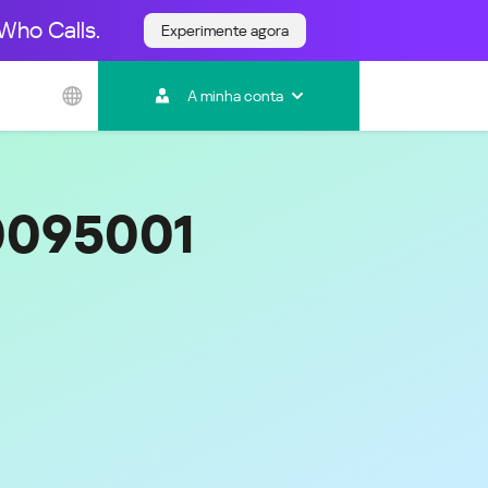
Who Calls.
Experimente agora
Ásia e Pacífico
A minha conta
Australia
India
Indonesia (Bahasa)
Malaysia - English
0095001
Malaysia - Bahasa Melayu
New Zealand
Việt Nam
ไทย (Thailand)
한국 (Korea)
中国 (China)
香港特別行政區 (Hong Kong SAR)
台灣 (Taiwan)
日本語 (Japan)