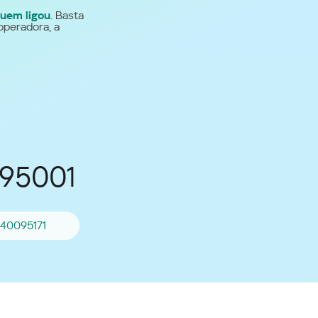
uem ligou
. Basta
Para todos os demais
operadora, a
países
Site global
095001
40095171