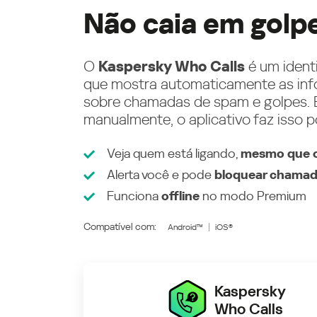
Não caia em golp
O
Kaspersky Who Calls
é um ident
que mostra automaticamente as inf
sobre chamadas de spam e golpes. E
manualmente, o aplicativo faz isso p
Veja quem está ligando,
mesmo que o
Alerta você e pode
bloquear chamad
Funciona
offline
no modo
Premium
Compatível com:
Android™
iOS®
Kaspersky
Who Calls