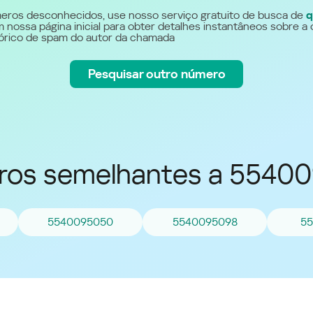
Україна (Ukraine)
eros desconhecidos, use nosso serviço gratuito de busca de
q
 nossa página inicial para obter detalhes instantâneos sobre a 
stórico de spam do autor da chamada
Pesquisar outro número
os semelhantes a 5540
5540095050
5540095098
55