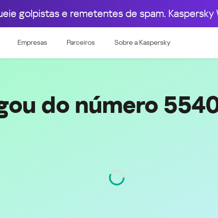
ueie golpistas e remetentes de spam. Kaspersky 
pa Ocidental
Leste Europeu
009
5540095001
Empresas
Parceiros
Sobre a Kaspersky
e & Luxembourg
Česká republika
k
Magyarország
land & Schweiz
Polska
România
igou do número 554
Srbija
Svizzera
Türkiye
nd
Ελλάδα (Greece)
България (Bulgaria)
ich
Қазақстан - Русский (Kazakhstan -
Russian)
Código
4009
Қазақстан - Қазақша (Kazakhstan -
Kazakh)
Россия и Белару́сь (Russia &
Kingdom
Belarus)