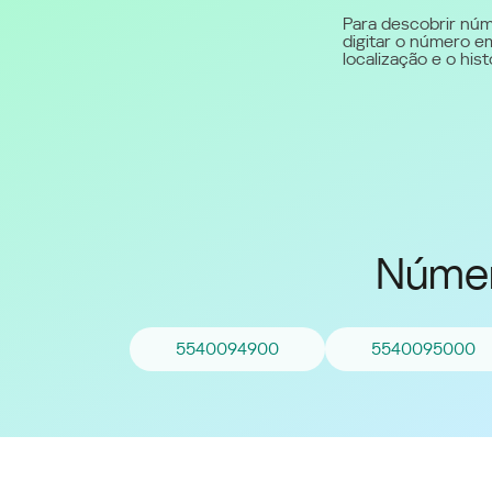
Para descobrir núm
digitar o número em
Middle East (English)
localização e o hi
الشرق الأوسط (Arabic)
Númer
5540094900
5540095000