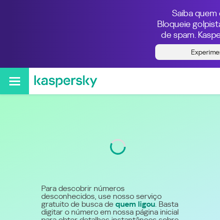
Saiba quem e
Bloqueie golpis
de spam. Kaspe
Quem ligou do número
Experime
55800011000
Código
800
Para descobrir números
desconhecidos, use nosso serviço
gratuito de busca de
quem ligou
. Basta
digitar o número em nossa página inicial
para obter detalhes instantâneos sobre