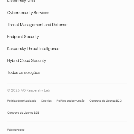
Kaspersky Next
Cybersecurity Services
Threat Management and Defense
Endpoint Security
Kaspersky Threat Intelligence
Hybrid Cloud Security
Todas as soluções
©
2026
AO Kaspersky Lab
Política de privacidade
Cookies
Política anticorrupção
Contrato de Licença B2C
Contrato de Licença B2B
Fale conosco