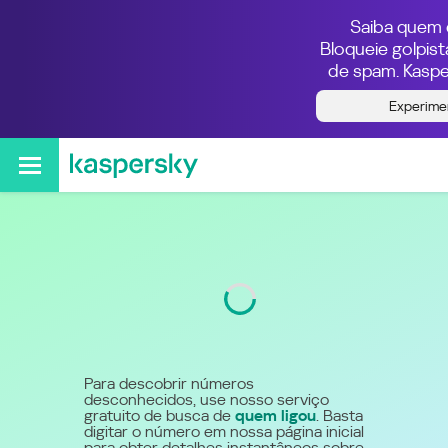
Saiba quem e
Bloqueie golpis
de spam. Kaspe
Quem ligou do número
Experime
55800480196
Código
800
Para descobrir números
desconhecidos, use nosso serviço
gratuito de busca de
quem ligou
. Basta
digitar o número em nossa página inicial
para obter detalhes instantâneos sobre