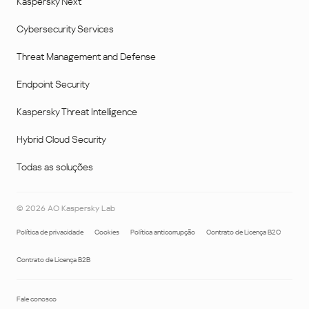
Kaspersky Next
Cybersecurity Services
Threat Management and Defense
Endpoint Security
Kaspersky Threat Intelligence
Hybrid Cloud Security
Todas as soluções
©
2026
AO Kaspersky Lab
Política de privacidade
Cookies
Política anticorrupção
Contrato de Licença B2C
Contrato de Licença B2B
Fale conosco