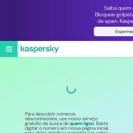
Saiba quem e
Bloqueie golpis
de spam. Kaspe
Quem ligou do número
Experime
55800725445
Código
800
Para descobrir números
desconhecidos, use nosso serviço
gratuito de busca de
quem ligou
. Basta
digitar o número em nossa página inicial
para obter detalhes instantâneos sobre