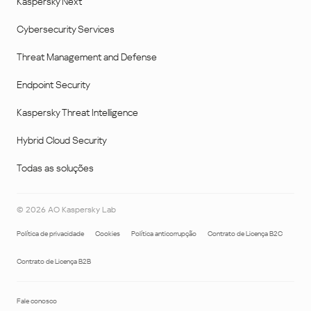
Kaspersky Next
Cybersecurity Services
Threat Management and Defense
Endpoint Security
Kaspersky Threat Intelligence
Hybrid Cloud Security
Todas as soluções
©
2026
AO Kaspersky Lab
Política de privacidade
Cookies
Política anticorrupção
Contrato de Licença B2C
Contrato de Licença B2B
Fale conosco