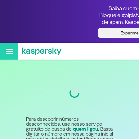
Saiba quem e
Bloqueie golpis
de spam. Kaspe
Quem ligou do número
Experime
55800775333
Código
800
Para descobrir números
desconhecidos, use nosso serviço
gratuito de busca de
quem ligou
. Basta
digitar o número em nossa página inicial
para obter detalhes instantâneos sobre