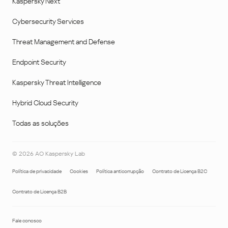
Kaspersky Next
Cybersecurity Services
Threat Management and Defense
Endpoint Security
Kaspersky Threat Intelligence
Hybrid Cloud Security
Todas as soluções
©
2026
AO Kaspersky Lab
Política de privacidade
Cookies
Política anticorrupção
Contrato de Licença B2C
Contrato de Licença B2B
Fale conosco