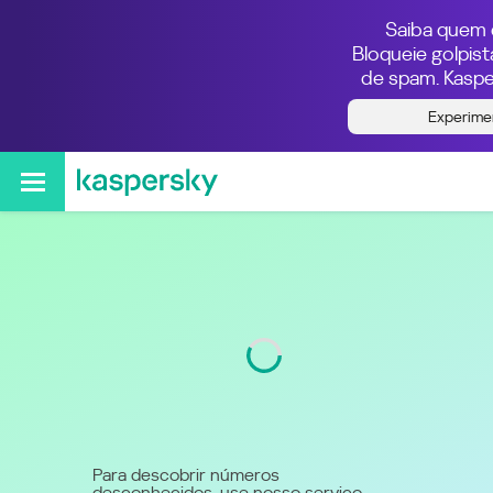
Saiba quem e
Bloqueie golpis
de spam. Kaspe
Quem ligou do número
Experime
56987034407
Código
9
Para descobrir números
desconhecidos, use nosso serviço