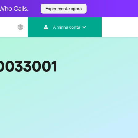
Who Calls.
Experimente agora
Ásia e Pacífico
A minha conta
Australia
India
Indonesia (Bahasa)
Malaysia - English
40033001
Malaysia - Bahasa Melayu
New Zealand
Việt Nam
ไทย (Thailand)
한국 (Korea)
中国 (China)
香港特別行政區 (Hong Kong SAR)
台灣 (Taiwan)
日本語 (Japan)