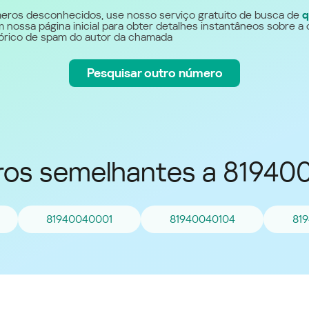
Україна (Ukraine)
eros desconhecidos, use nosso serviço gratuito de busca de
q
 nossa página inicial para obter detalhes instantâneos sobre a 
stórico de spam do autor da chamada
Pesquisar outro número
os semelhantes a 81940
81940040001
81940040104
81