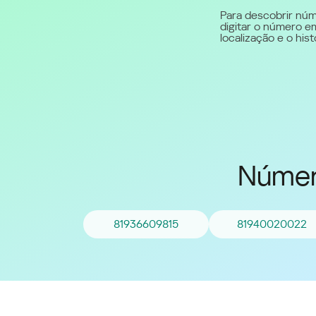
Para descobrir núm
digitar o número em
Middle East (English)
localização e o hi
الشرق الأوسط (Arabic)
Númer
81936609815
81940020022