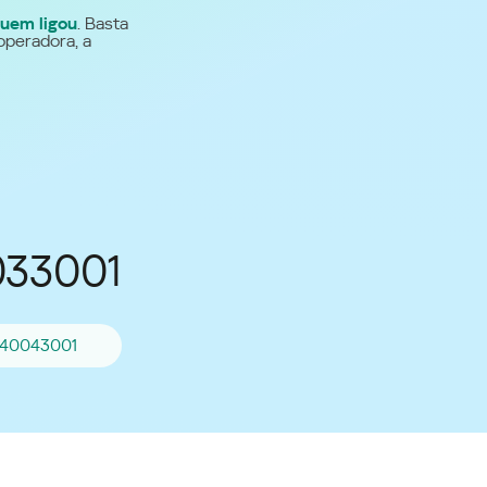
uem ligou
. Basta
Para todos os demais
operadora, a
países
Site global
033001
940043001