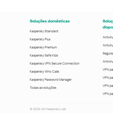
Soluções domésticas
Soluç
dispo
Kaspersky Standard
Antivír
Kaspersky Plus
Antivír
Kaspersky Premium
Segura
Kaspersky Safe Kids
Antivi
Kaspersky VPN Secure Connection
VPN pa
Kaspersky Who Calls
VPN pa
Kaspersky Password Manager
VPN pa
Todas as soluções
VPN pa
©
2026
AO Kaspersky Lab