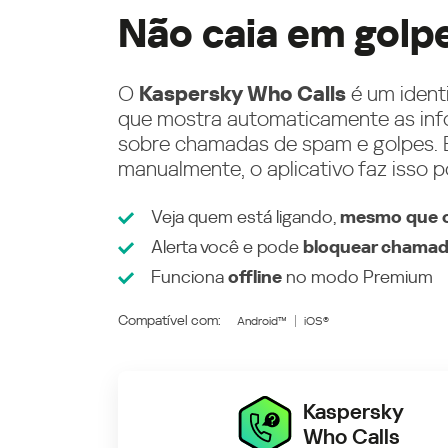
Não caia em golp
O
Kaspersky Who Calls
é um ident
que mostra automaticamente as inf
sobre chamadas de spam e golpes. E
manualmente, o aplicativo faz isso p
Veja quem está ligando,
mesmo que o
Alerta você e pode
bloquear chamad
Funciona
offline
no modo
Premium
Compatível com:
Android™
iOS®
Kaspersky
Who Calls