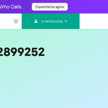
Who Calls.
Experimente agora
Ásia e Pacífico
A minha conta
Australia
India
Indonesia (Bahasa)
Malaysia - English
32899252
Malaysia - Bahasa Melayu
New Zealand
Việt Nam
ไทย (Thailand)
한국 (Korea)
中国 (China)
香港特別行政區 (Hong Kong SAR)
台灣 (Taiwan)
日本語 (Japan)