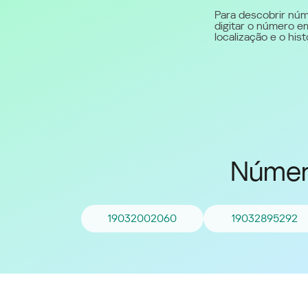
Para descobrir núm
digitar o número em
Middle East (English)
localização e o hi
الشرق الأوسط (Arabic)
Númer
19032002060
19032895292