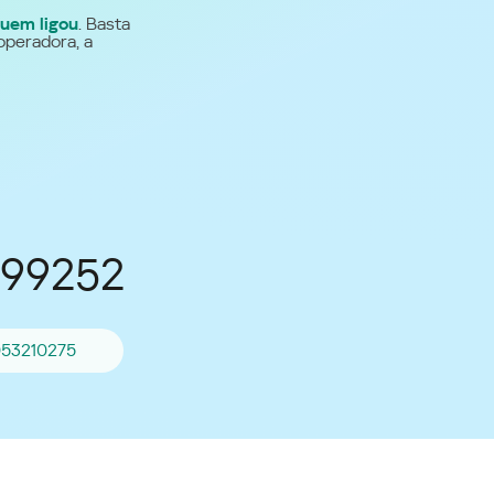
uem ligou
. Basta
Para todos os demais
operadora, a
países
Site global
899252
053210275