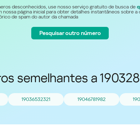
Україна (Ukraine)
eros desconhecidos, use nosso serviço gratuito de busca de
q
 nossa página inicial para obter detalhes instantâneos sobre a 
stórico de spam do autor da chamada
Pesquisar outro número
os semelhantes a 19032
19036532321
19046781982
19