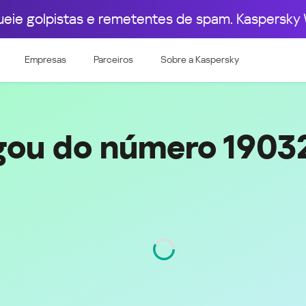
ueie golpistas e remetentes de spam. Kaspersky 
pa Ocidental
Leste Europeu
03
19032899252
Empresas
Parceiros
Sobre a Kaspersky
e & Luxembourg
Česká republika
k
Magyarország
land & Schweiz
Polska
România
gou do número 190
Srbija
Svizzera
Türkiye
nd
Ελλάδα (Greece)
България (Bulgaria)
ich
Қазақстан - Русский (Kazakhstan -
Russian)
Região
Texas
Código
903
Қазақстан - Қазақша (Kazakhstan -
Kazakh)
Россия и Белару́сь (Russia &
Kingdom
Belarus)