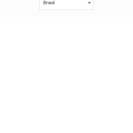
Brasil
Américas
América Latina
Brasil
United States
Canada - English
Canada - Français
África
Afrique Francophone
Maroc
South Africa