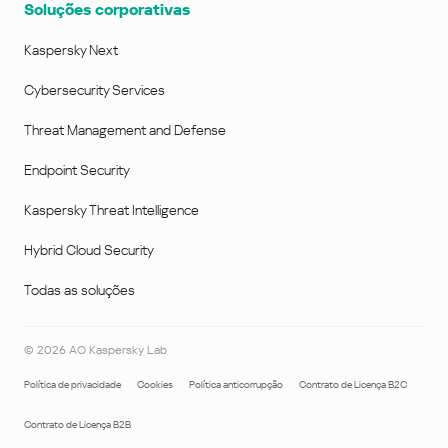
Soluções corporativas
Kaspersky Next
Cybersecurity Services
Threat Management and Defense
Endpoint Security
Kaspersky Threat Intelligence
Hybrid Cloud Security
Todas as soluções
©
2026
AO Kaspersky Lab
Política de privacidade
Cookies
Política anticorrupção
Contrato de Licença B2C
Contrato de Licença B2B