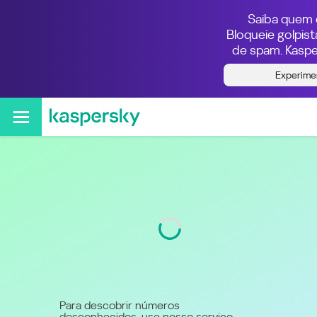
Saiba quem e
Bloqueie golpis
de spam. Kaspe
Quem ligou do número
Experime
244923009693
Código
923
Para descobrir números
desconhecidos, use nosso serviço