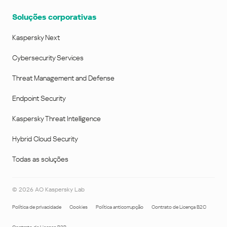
Soluções corporativas
Kaspersky Next
Cybersecurity Services
Threat Management and Defense
Endpoint Security
Kaspersky Threat Intelligence
Hybrid Cloud Security
Todas as soluções
©
2026
AO Kaspersky Lab
Política de privacidade
Cookies
Política anticorrupção
Contrato de Licença B2C