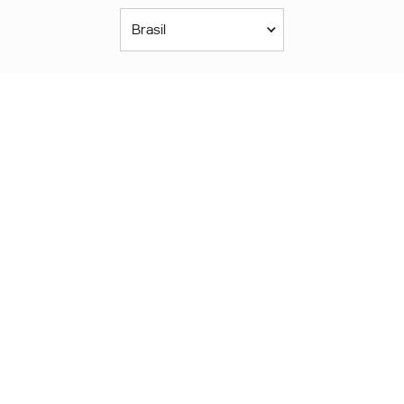
Brasil
Américas
América Latina
Brasil
United States
Canada - English
Canada - Français
África
Afrique Francophone
Maroc
South Africa