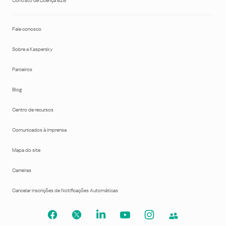
Contrato de Licença B2B
Fale conosco
Sobre a Kaspersky
Parceiros
Blog
Centro de recursos
Comunicados à imprensa
Mapa do site
Carreiras
Cancelar inscrições de Notificações Automáticas