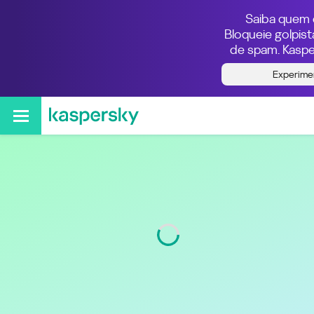
Saiba quem e
Bloqueie golpis
de spam. Kaspe
Quem ligou do número
Experime
493812026001
Região
Rostock
Código
381