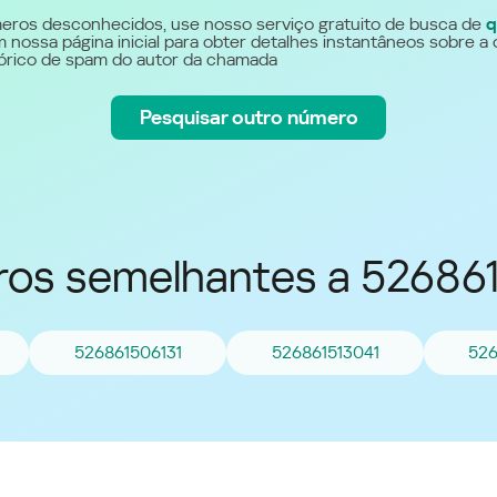
Україна (Ukraine)
eros desconhecidos, use nosso serviço gratuito de busca de
q
 nossa página inicial para obter detalhes instantâneos sobre a 
stórico de spam do autor da chamada
Pesquisar outro número
os semelhantes a 526861
526861506131
526861513041
526