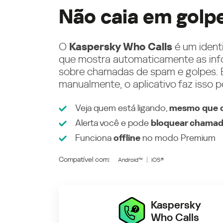
Não caia em golp
O
Kaspersky Who Calls
é um ident
que mostra automaticamente as inf
sobre chamadas de spam e golpes. E
manualmente, o aplicativo faz isso p
Veja quem está ligando,
mesmo que o
Alerta você e pode
bloquear chamad
Funciona
offline
no modo
Premium
Compatível com:
Android™
iOS®
Kaspersky
Who Calls