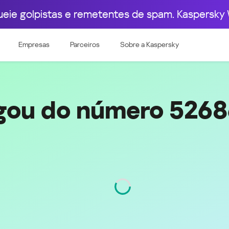
ueie golpistas e remetentes de spam. Kaspersky 
pa Ocidental
Leste Europeu
86
526861474711
Empresas
Parceiros
Sobre a Kaspersky
e & Luxembourg
Česká republika
k
Magyarország
land & Schweiz
Polska
România
gou do número 5268
Srbija
Svizzera
Türkiye
nd
Ελλάδα (Greece)
България (Bulgaria)
ich
Қазақстан - Русский (Kazakhstan -
Russian)
Região
Baja California
Código
686
Қазақстан - Қазақша (Kazakhstan -
Kazakh)
Россия и Белару́сь (Russia &
Kingdom
Belarus)