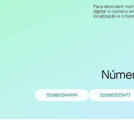
Para descobrir núm
digitar o número em
Middle East (English)
localização e o hi
الشرق الأوسط (Arabic)
Númer
526861244994
526861325477