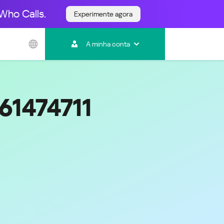
Who Calls.
Experimente agora
Ásia e Pacífico
A minha conta
Australia
India
Indonesia (Bahasa)
Malaysia - English
61474711
Malaysia - Bahasa Melayu
New Zealand
Việt Nam
ไทย (Thailand)
한국 (Korea)
中国 (China)
香港特別行政區 (Hong Kong SAR)
台灣 (Taiwan)
日本語 (Japan)