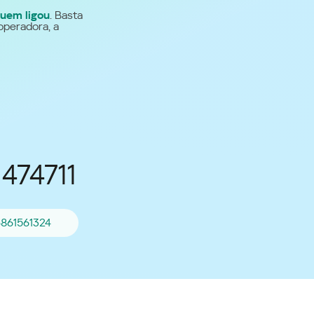
uem ligou
. Basta
Para todos os demais
operadora, a
países
Site global
474711
861561324