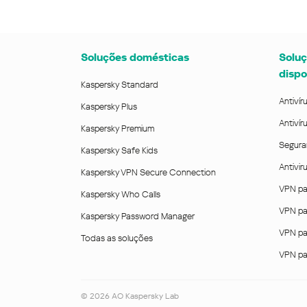
Soluções domésticas
Soluç
dispo
Kaspersky Standard
Antivír
Kaspersky Plus
Antivír
Kaspersky Premium
Segura
Kaspersky Safe Kids
Antivi
Kaspersky VPN Secure Connection
VPN pa
Kaspersky Who Calls
VPN pa
Kaspersky Password Manager
VPN pa
Todas as soluções
VPN pa
©
2026
AO Kaspersky Lab