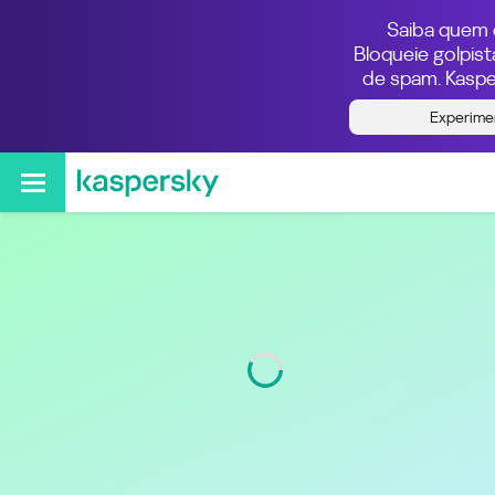
Saiba quem e
Bloqueie golpis
de spam. Kaspe
Quem ligou do número
Experime
551120489077
Região
São Paulo - SP
Código
11