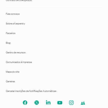
Contrato de Licença B2B
Fale conosco
Sobre a Kaspersky
Parceiros
Blog
Centro de recursos
Comunicados à imprensa
Mapa do site
Carreiras
Cancelar inscrições de Notificações Automáticas