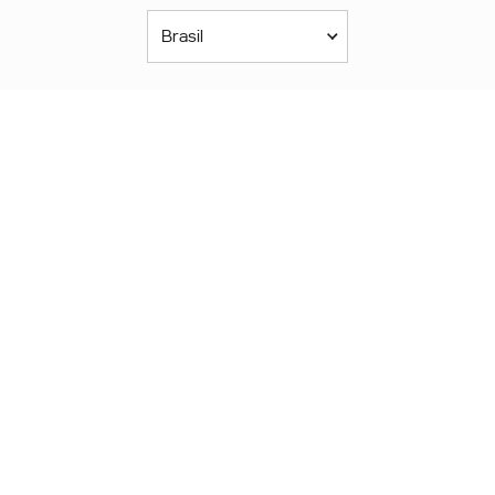
Brasil
Américas
América Latina
Brasil
United States
Canada - English
Canada - Français
África
Afrique Francophone
Maroc
South Africa