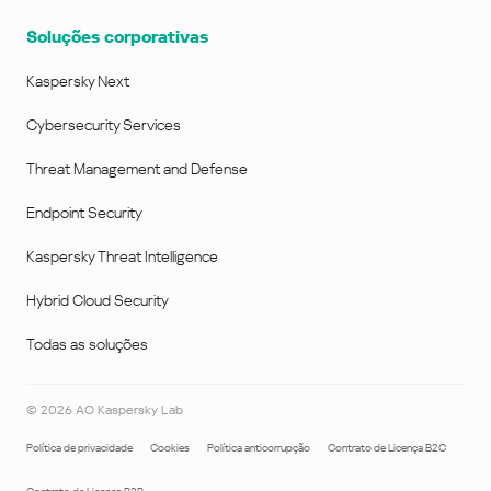
Soluções corporativas
Kaspersky Next
Cybersecurity Services
Threat Management and Defense
Endpoint Security
Kaspersky Threat Intelligence
Hybrid Cloud Security
Todas as soluções
©
2026
AO Kaspersky Lab
Política de privacidade
Cookies
Política anticorrupção
Contrato de Licença B2C