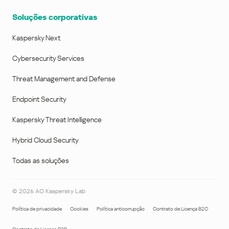
Soluções corporativas
Kaspersky Next
Cybersecurity Services
Threat Management and Defense
Endpoint Security
Kaspersky Threat Intelligence
Hybrid Cloud Security
Todas as soluções
©
2026
AO Kaspersky Lab
Política de privacidade
Cookies
Política anticorrupção
Contrato de Licença B2C