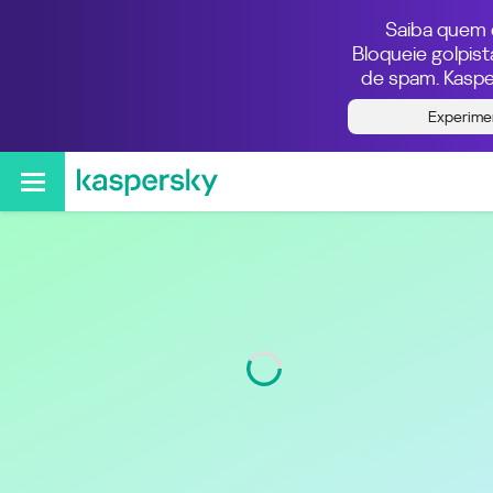
Saiba quem e
Bloqueie golpis
de spam. Kaspe
Quem ligou do número
Experime
011940887682
Região
São Paulo
Código
11