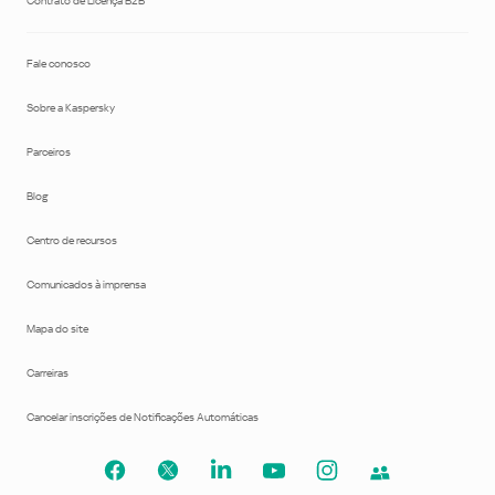
Contrato de Licença B2B
Fale conosco
Sobre a Kaspersky
Parceiros
Blog
Centro de recursos
Comunicados à imprensa
Mapa do site
Carreiras
Cancelar inscrições de Notificações Automáticas