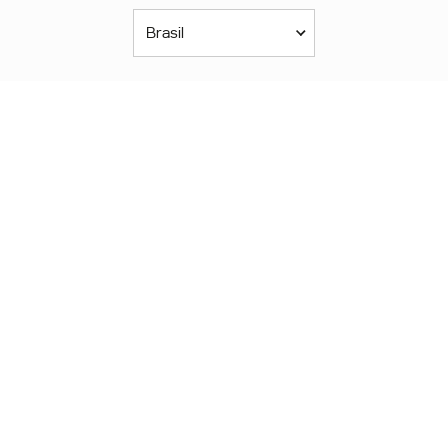
Brasil
Américas
América Latina
Brasil
United States
Canada - English
Canada - Français
África
Afrique Francophone
Maroc
South Africa