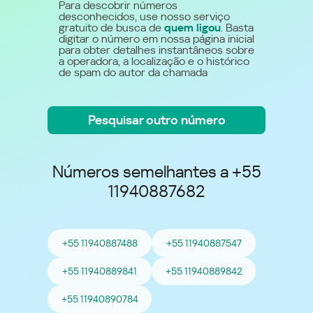
Para descobrir números
desconhecidos, use nosso serviço
gratuito de busca de
quem ligou
. Basta
digitar o número em nossa página inicial
para obter detalhes instantâneos sobre
a operadora, a localização e o histórico
de spam do autor da chamada
Pesquisar outro número
Números semelhantes a +55
11940887682
+55 11940887488
+55 11940887547
+55 11940889841
+55 11940889842
+55 11940890784