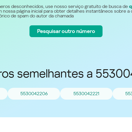
Україна (Ukraine)
eros desconhecidos, use nosso serviço gratuito de busca de
q
 nossa página inicial para obter detalhes instantâneos sobre a 
stórico de spam do autor da chamada
Pesquisar outro número
os semelhantes a 5530
5530042206
5530042221
55