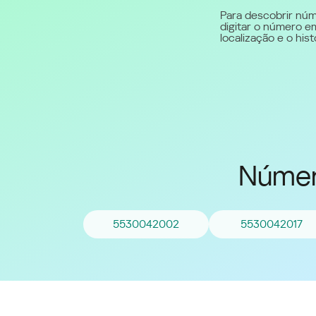
Para descobrir núm
digitar o número em
Middle East (English)
localização e o hi
الشرق الأوسط (Arabic)
Númer
5530042002
5530042017