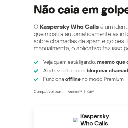
Não caia em golp
O
Kaspersky Who Calls
é um ident
que mostra automaticamente as inf
sobre chamadas de spam e golpes. E
manualmente, o aplicativo faz isso p
Veja quem está ligando,
mesmo que o
Alerta você e pode
bloquear chamad
Funciona
offline
no modo
Premium
Compatível com:
Android™
iOS®
Kaspersky
Who Calls