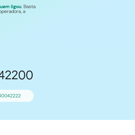
uem ligou
. Basta
Para todos os demais
operadora, a
países
Site global
042200
30042222