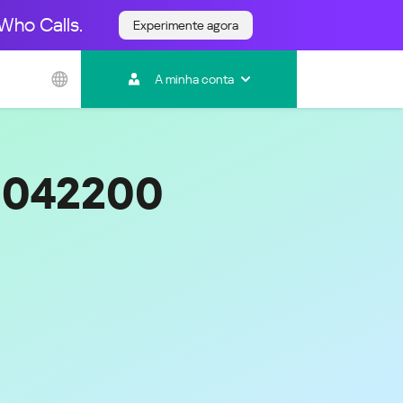
Who Calls.
Experimente agora
Ásia e Pacífico
A minha conta
Australia
India
Indonesia (Bahasa)
Malaysia - English
0042200
Malaysia - Bahasa Melayu
New Zealand
Việt Nam
ไทย (Thailand)
한국 (Korea)
中国 (China)
香港特別行政區 (Hong Kong SAR)
台灣 (Taiwan)
日本語 (Japan)