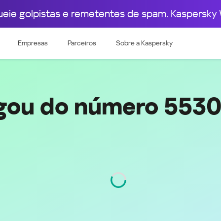
ueie golpistas e remetentes de spam. Kaspersky 
pa Ocidental
Leste Europeu
004
5530042200
Empresas
Parceiros
Sobre a Kaspersky
e & Luxembourg
Česká republika
k
Magyarország
land & Schweiz
Polska
România
igou do número 553
Srbija
Svizzera
Türkiye
nd
Ελλάδα (Greece)
България (Bulgaria)
ich
Қазақстан - Русский (Kazakhstan -
Russian)
Código
3004
Қазақстан - Қазақша (Kazakhstan -
Kazakh)
Россия и Белару́сь (Russia &
Kingdom
Belarus)