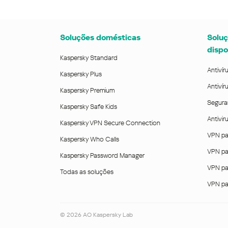
Soluções domésticas
Soluç
dispo
Kaspersky Standard
Antivír
Kaspersky Plus
Antivír
Kaspersky Premium
Segura
Kaspersky Safe Kids
Antivi
Kaspersky VPN Secure Connection
VPN pa
Kaspersky Who Calls
VPN pa
Kaspersky Password Manager
VPN pa
Todas as soluções
VPN pa
©
2026
AO Kaspersky Lab