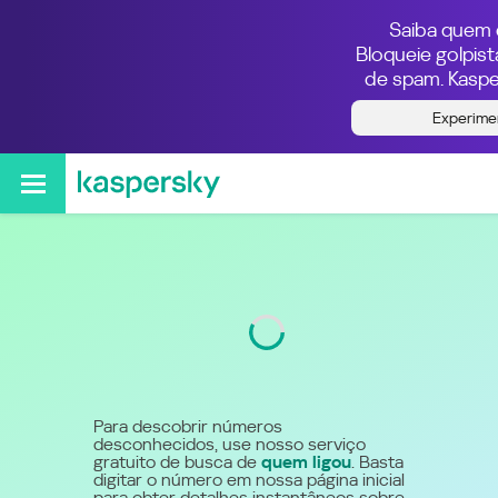
Saiba quem e
Bloqueie golpis
de spam. Kaspe
Quem ligou do número
Experime
5540033001
Código
4003
Para descobrir números
desconhecidos, use nosso serviço
gratuito de busca de
quem ligou
. Basta
digitar o número em nossa página inicial
para obter detalhes instantâneos sobre