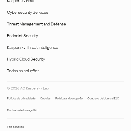
Kaspersky Next
Cybersecurity Services
Threat Management and Defense
Endpoint Security
Kaspersky Threat Intelligence
Hybrid Cloud Security
Todas as soluções
©
2026
AO Kaspersky Lab
Política de privacidade
Cookies
Política anticorrupção
Contrato de Licença B2C
Contrato de Licença B2B
Fale conosco