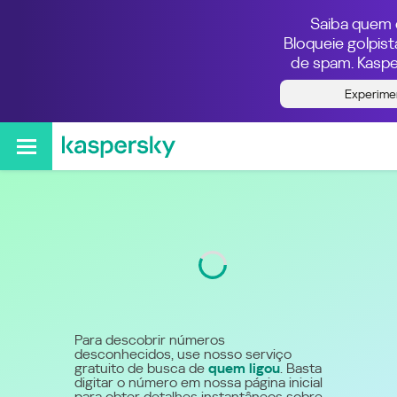
Saiba quem e
Bloqueie golpis
de spam. Kaspe
Quem ligou do número
Experime
5540047373
Código
4004
Para descobrir números
desconhecidos, use nosso serviço
gratuito de busca de
quem ligou
. Basta
digitar o número em nossa página inicial
para obter detalhes instantâneos sobre