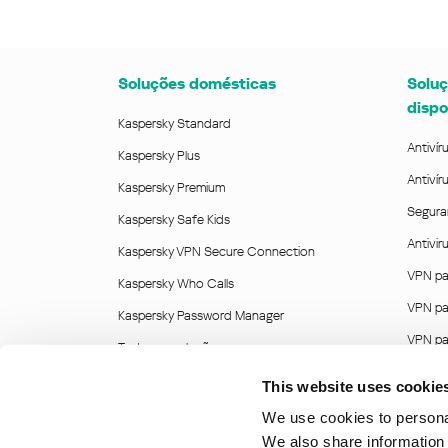
Soluções domésticas
Soluç
dispo
Kaspersky Standard
Antivír
Kaspersky Plus
Antivír
Kaspersky Premium
Segura
Kaspersky Safe Kids
Antivi
Kaspersky VPN Secure Connection
VPN pa
Kaspersky Who Calls
VPN pa
Kaspersky Password Manager
VPN pa
Todas as soluções
VPN pa
This website uses cookie
We use cookies to personal
©
2026
AO Kaspersky Lab
We also share information 