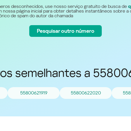
Україна (Ukraine)
eros desconhecidos, use nosso serviço gratuito de busca de
q
 nossa página inicial para obter detalhes instantâneos sobre a 
stórico de spam do autor da chamada
Pesquisar outro número
os semelhantes a 55800
55800621919
55800622020
558