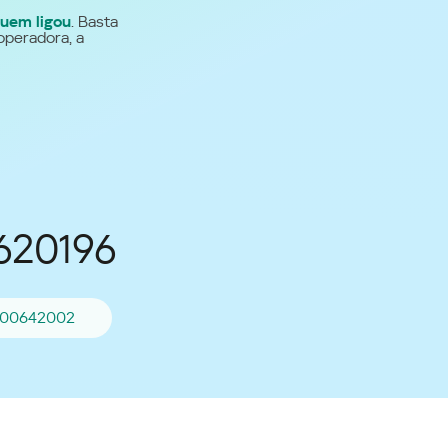
uem ligou
. Basta
Para todos os demais
operadora, a
países
Site global
620196
00642002