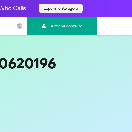
Who Calls.
Experimente agora
Ásia e Pacífico
A minha conta
Australia
India
Indonesia (Bahasa)
Malaysia - English
00620196
Malaysia - Bahasa Melayu
New Zealand
Việt Nam
ไทย (Thailand)
한국 (Korea)
中国 (China)
香港特別行政區 (Hong Kong SAR)
台灣 (Taiwan)
日本語 (Japan)