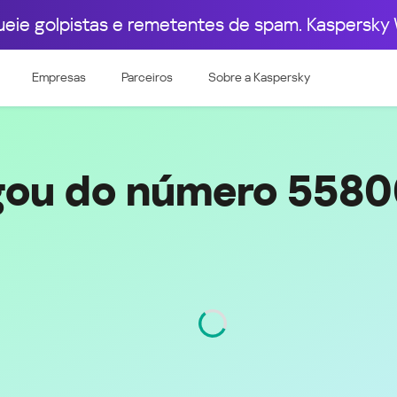
ueie golpistas e remetentes de spam. Kaspersky 
pa Ocidental
Leste Europeu
00
55800620196
Empresas
Parceiros
Sobre a Kaspersky
e & Luxembourg
Česká republika
k
Magyarország
land & Schweiz
Polska
România
gou do número 558
Srbija
Svizzera
Türkiye
nd
Ελλάδα (Greece)
България (Bulgaria)
ich
Қазақстан - Русский (Kazakhstan -
Russian)
Código
800
Қазақстан - Қазақша (Kazakhstan -
Kazakh)
Россия и Белару́сь (Russia &
Kingdom
Belarus)