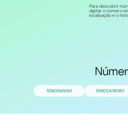
Para descobrir núm
digitar o número em
Middle East (English)
localização e o hi
الشرق الأوسط (Arabic)
Númer
55800616161
55800618080