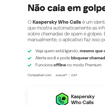
Não caia em golp
O
Kaspersky Who Calls
é um ident
que mostra automaticamente as inf
sobre chamadas de spam e golpes. E
manualmente, o aplicativo faz isso p
Veja quem está ligando,
mesmo que o
Alerta você e pode
bloquear chamad
Funciona
offline
no modo
Premium
Compatível com:
Android™
iOS®
Kaspersky
Who Calls