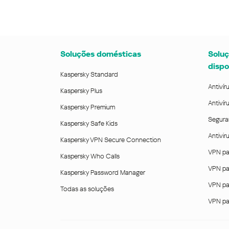
Soluções domésticas
Soluç
dispo
Kaspersky Standard
Antivír
Kaspersky Plus
Antivír
Kaspersky Premium
Segura
Kaspersky Safe Kids
Antivi
Kaspersky VPN Secure Connection
VPN pa
Kaspersky Who Calls
VPN pa
Kaspersky Password Manager
VPN pa
Todas as soluções
VPN pa