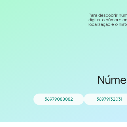
Middle East (English)
Para descobrir núm
digitar o número em
الشرق الأوسط (Arabic)
localização e o hi
Númer
56979088082
56979132031