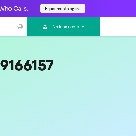
Who Calls.
Experimente agora
Ásia e Pacífico
A minha conta
Australia
India
Indonesia (Bahasa)
Malaysia - English
79166157
Malaysia - Bahasa Melayu
New Zealand
Việt Nam
ไทย (Thailand)
한국 (Korea)
中国 (China)
香港特別行政區 (Hong Kong SAR)
台灣 (Taiwan)
日本語 (Japan)