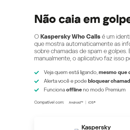
Não caia em golp
O
Kaspersky Who Calls
é um ident
que mostra automaticamente as inf
sobre chamadas de spam e golpes. E
manualmente, o aplicativo faz isso p
Veja quem está ligando,
mesmo que o
Alerta você e pode
bloquear chamad
Funciona
offline
no modo
Premium
Compatível com:
Android™
iOS®
Kaspersky