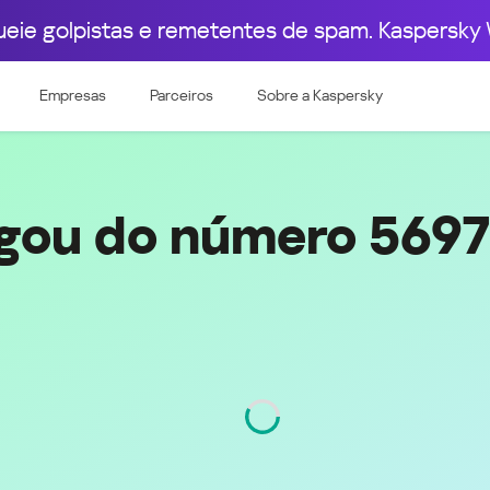
ueie golpistas e remetentes de spam. Kaspersky 
pa Ocidental
Leste Europeu
56979166157
Empresas
Parceiros
Sobre a Kaspersky
e & Luxembourg
Česká republika
k
Magyarország
land & Schweiz
Polska
România
gou do número 569
Srbija
Svizzera
Türkiye
nd
Ελλάδα (Greece)
България (Bulgaria)
ich
Қазақстан - Русский (Kazakhstan -
Russian)
Código
9
Қазақстан - Қазақша (Kazakhstan -
Kazakh)
Россия и Белару́сь (Russia &
Kingdom
Belarus)