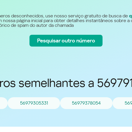
Україна (Ukraine)
eros desconhecidos, use nosso serviço gratuito de busca de
q
 nossa página inicial para obter detalhes instantâneos sobre a 
stórico de spam do autor da chamada
Pesquisar outro número
os semelhantes a 56979
56979305331
56979378054
56