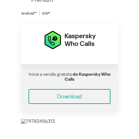
Android™
iOS®
Kaspersky
Who Calls
Inicie a versão gratuita
do Kaspersky Who
Calls
Download