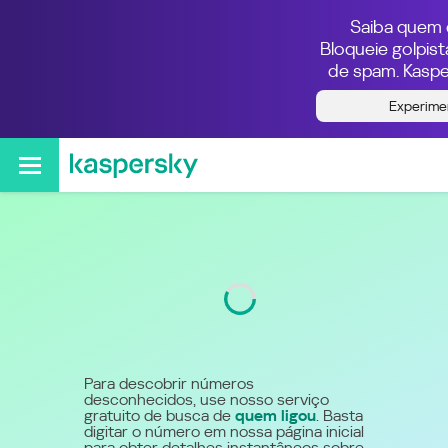
Saiba quem e
Bloqueie golpis
de spam. Kaspe
Quem ligou do número
Experime
79783456313
Código
978
Para descobrir números
desconhecidos, use nosso serviço
gratuito de busca de
quem ligou
. Basta
digitar o número em nossa página inicial
para obter detalhes instantâneos sobre