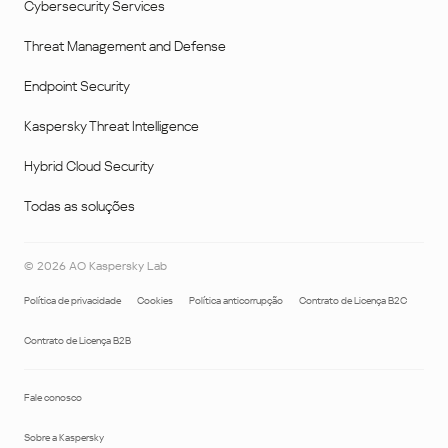
Cybersecurity Services
Threat Management and Defense
Endpoint Security
Kaspersky Threat Intelligence
Hybrid Cloud Security
Todas as soluções
©
2026
AO Kaspersky Lab
Política de privacidade
Cookies
Política anticorrupção
Contrato de Licença B2C
Contrato de Licença B2B
Fale conosco
Sobre a Kaspersky