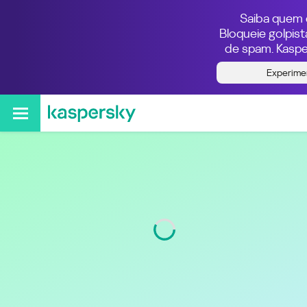
Saiba quem e
Bloqueie golpis
de spam. Kaspe
Quem ligou do número
Experime
12013285168
Região
New Jersey
Código
201