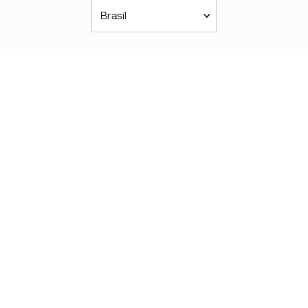
Brasil
Américas
América Latina
Brasil
United States
Canada - English
Canada - Français
África
Afrique Francophone
Maroc
South Africa