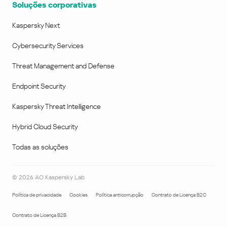
Soluções corporativas
Kaspersky Next
Cybersecurity Services
Threat Management and Defense
Endpoint Security
Kaspersky Threat Intelligence
Hybrid Cloud Security
Todas as soluções
©
2026
AO Kaspersky Lab
Política de privacidade
Cookies
Política anticorrupção
Contrato de Licença B2C
Contrato de Licença B2B