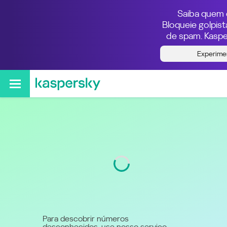
Saiba quem e
Bloqueie golpis
de spam. Kaspe
Quem ligou do número
Experime
244943348911
Código
943
Para descobrir números
desconhecidos, use nosso serviço