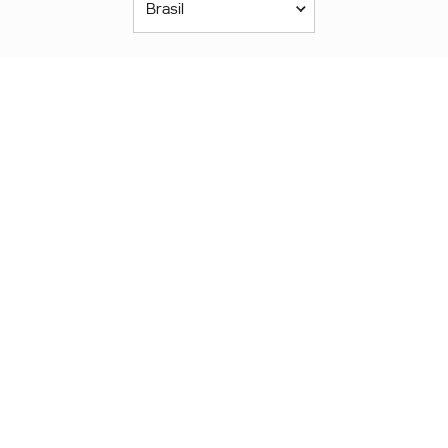
Brasil
Américas
América Latina
Brasil
United States
Canada - English
Canada - Français
África
Afrique Francophone
Maroc
South Africa