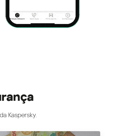
urança
 da Kaspersky.