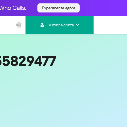
Who Calls.
Experimente agora
Ásia e Pacífico
A minha conta
Australia
India
Indonesia (Bahasa)
Malaysia - English
55829477
Malaysia - Bahasa Melayu
New Zealand
Việt Nam
ไทย (Thailand)
한국 (Korea)
中国 (China)
香港特別行政區 (Hong Kong SAR)
台灣 (Taiwan)
日本語 (Japan)