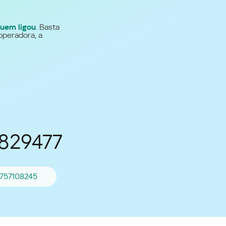
Para todos os demais
uem ligou
. Basta
países
operadora, a
Site global
5829477
757108245