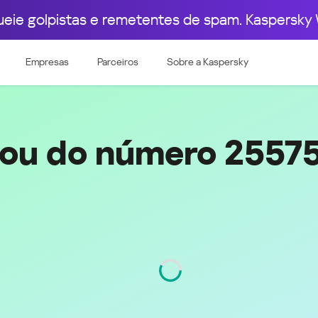
ueie golpistas e remetentes de spam. Kaspersky 
pa Ocidental
Leste Europeu
55
255755829477
Empresas
Parceiros
Sobre a Kaspersky
e & Luxembourg
Česká republika
k
Magyarország
land & Schweiz
Polska
România
gou do número 2557
Srbija
Svizzera
Türkiye
nd
Ελλάδα (Greece)
България (Bulgaria)
ich
Қазақстан - Русский (Kazakhstan -
Russian)
Código
755
Қазақстан - Қазақша (Kazakhstan -
Kazakh)
Россия и Белару́сь (Russia &
Kingdom
Belarus)