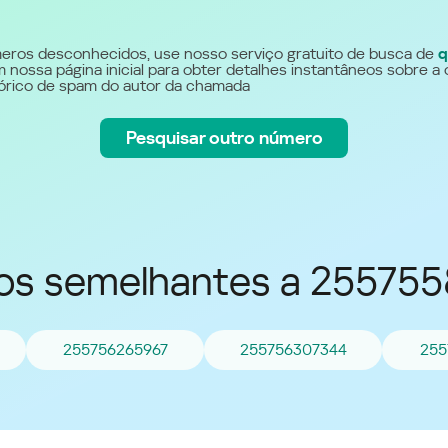
Україна (Ukraine)
eros desconhecidos, use nosso serviço gratuito de busca de
q
 nossa página inicial para obter detalhes instantâneos sobre a 
stórico de spam do autor da chamada
Pesquisar outro número
s semelhantes a 25575
255756265967
255756307344
255