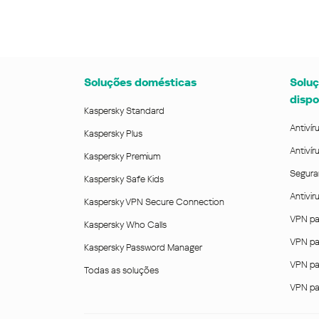
Soluções domésticas
Soluç
dispo
Kaspersky Standard
Antivír
Kaspersky Plus
Antivír
Kaspersky Premium
Segura
Kaspersky Safe Kids
Antivi
Kaspersky VPN Secure Connection
VPN pa
Kaspersky Who Calls
VPN pa
Kaspersky Password Manager
VPN pa
Todas as soluções
VPN pa