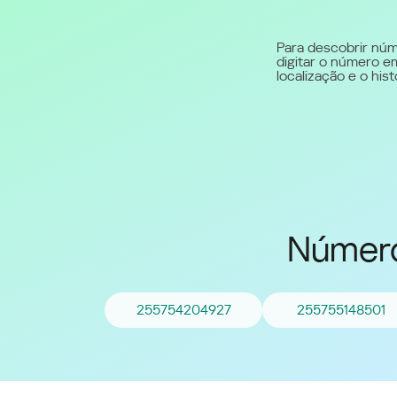
Middle East (English)
Para descobrir núm
digitar o número em
الشرق الأوسط (Arabic)
localização e o hi
Número
255754204927
255755148501