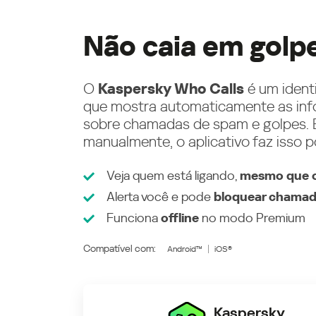
Não caia em golp
O
Kaspersky Who Calls
é um ident
que mostra automaticamente as inf
sobre chamadas de spam e golpes. E
manualmente, o aplicativo faz isso p
Veja quem está ligando,
mesmo que o
Alerta você e pode
bloquear chamad
Funciona
offline
no modo
Premium
Compatível com:
Android™
iOS®
Kaspersky