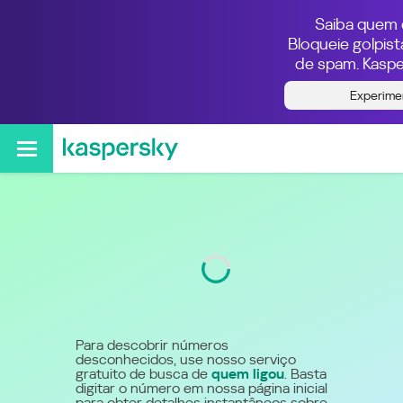
Saiba quem e
Bloqueie golpis
de spam. Kaspe
Quem ligou do número
Experime
5540027044
Código
4002
Para descobrir números
desconhecidos, use nosso serviço
gratuito de busca de
quem ligou
. Basta
digitar o número em nossa página inicial
para obter detalhes instantâneos sobre