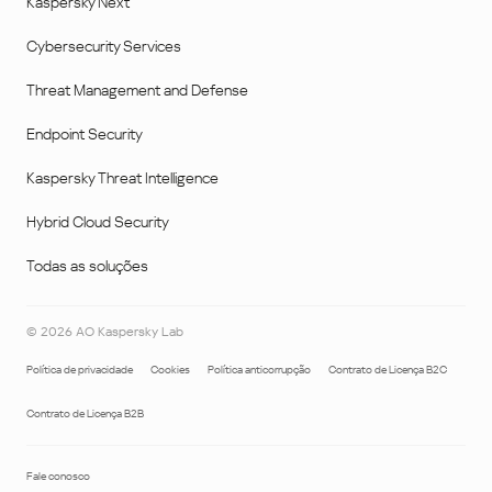
Kaspersky Next
Cybersecurity Services
Threat Management and Defense
Endpoint Security
Kaspersky Threat Intelligence
Hybrid Cloud Security
Todas as soluções
©
2026
AO Kaspersky Lab
Política de privacidade
Cookies
Política anticorrupção
Contrato de Licença B2C
Contrato de Licença B2B
Fale conosco