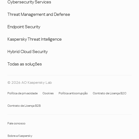
Cybersecurity Services
Threat Management and Defense
Endpoint Security
Kaspersky Threat Intelligence
Hybrid Cloud Security
Todas as soluções
©
2026
AO Kaspersky Lab
Política de privacidade
Cookies
Política anticorrupção
Contrato de Licença B2C
Contrato de Licença B2B
Fale conosco
Sobre a Kaspersky