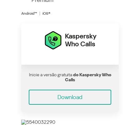
Android™
iOS®
Kaspersky
Who Calls
Inicie a versão gratuita
do Kaspersky Who
Calls
Download