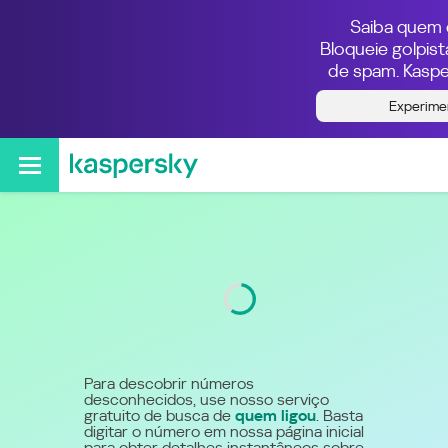
Saiba quem e
Bloqueie golpis
de spam. Kaspe
Quem ligou do número
Experime
5540032290
Código
4003
Para descobrir números
desconhecidos, use nosso serviço
gratuito de busca de
quem ligou
. Basta
digitar o número em nossa página inicial
para obter detalhes instantâneos sobre